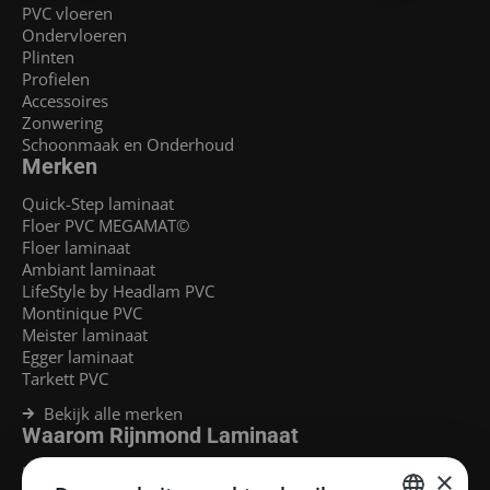
PVC vloeren
Ondervloeren
Plinten
Profielen
Accessoires
Zonwering
Schoonmaak en Onderhoud
Merken
Quick-Step laminaat
Floer PVC MEGAMAT©
Floer laminaat
Ambiant laminaat
LifeStyle by Headlam PVC
Montinique PVC
Meister laminaat
Egger laminaat
Tarkett PVC
Bekijk alle merken
Waarom Rijnmond Laminaat
Legservice
×