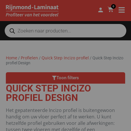
0
Home
Profielen
Quick Step Incizo profiel
/
/
/
Quick Step Incizo
profiel Design
Toon filters
QUICK STEP INCIZO
PROFIEL DESIGN
Het gepatenteerde Incizo profiel is buitengewoon
handig om uw vloer perfect af te werken. U kunt
hetzelfde profiel gebruiken voor alle afwerkingen:
tussen twee vloeren met dezelfde of een