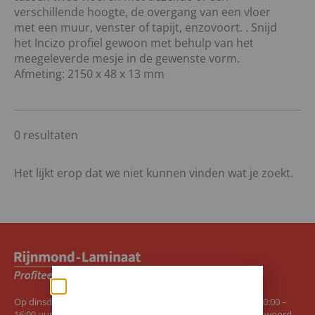
verschillende hoogte, de overgang van een vloer
met een muur, venster of tapijt, enzovoort. . Snijd
het Incizo profiel gewoon met behulp van het
meegeleverde mesje in de gewenste vorm.
Afmeting: 2150 x 48 x 13 mm
0 resultaten
Het lijkt erop dat we niet kunnen vinden wat je zoekt.
Op dinsdag en van donderdag tot en met zaterdag tussen 10:00 –
Zomerse deals: nu
16:00 uur staat het team van Rijnmond-Laminaat u graag te woord