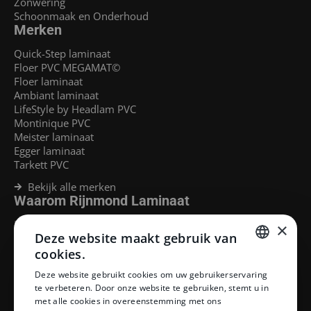
Zonwering
Schoonmaak en Onderhoud
Merken
Quick-Step laminaat
Floer PVC MEGAMAT©
Floer laminaat
Ambiant laminaat
LifeStyle by Headlam PVC
Montinique PVC
Meister laminaat
Egger laminaat
Tarkett PVC
Bekijk alle merken
Waarom Rijnmond Laminaat
Legservice
×
Deze website maakt gebruik van
Laminaat Capelle aan den Ijssel
Laminaat voor vloerverwarming
cookies.
Goedkoop laminaat Rotterdam
DUTCH
Deze website gebruikt cookies om uw gebruikerservaring
Klantenservice
te verbeteren. Door onze website te gebruiken, stemt u in
DUTCH
met alle cookies in overeenstemming met ons
Betaalmethoden