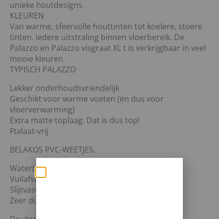
unieke houtdesigns.
KLEUREN
Van warme, sfeervolle houttinten tot koelere, stoere
tinten. Iedere uitstraling binnen vloerbereik. De
Palazzo en Palazzo visgraat XL t is verkrijgbaar in veel
mooie kleuren.
TYPISCH PALAZZO
Lekker onderhoudsvriendelijk
Geschikt voor warme voeten (én dus voor
vloerverwarming)
Extra matte toplaag. Dat is dus top!
Ftalaat-vrij
BELAKOS PVC-WEETJES.
Waterbestendig
Vuilafstotend
Zomerse deals: nu
Slijtvast
10% korting op álle
Zeer duurzaam
vloeren met