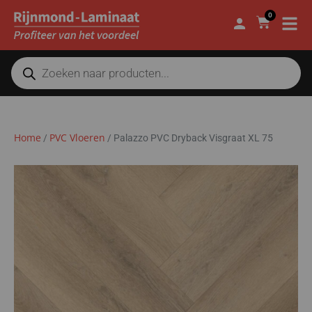
0
Home
PVC Vloeren
/
/
Palazzo PVC Dryback Visgraat XL 75