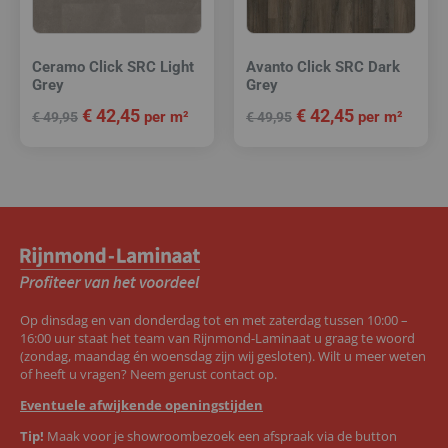
Ceramo Click SRC Light
Avanto Click SRC Dark
Grey
Grey
€
42,45
€
42,45
per m²
per m²
€
49,95
€
49,95
Op dinsdag en van donderdag tot en met zaterdag tussen 10:00 –
16:00 uur staat het team van Rijnmond-Laminaat u graag te woord
(zondag, maandag én woensdag zijn wij gesloten). Wilt u meer weten
of heeft u vragen? Neem gerust contact op.
Eventuele afwijkende openingstijden
Tip!
Maak voor je showroombezoek een afspraak via de button