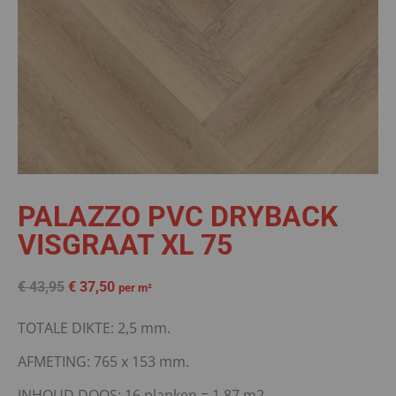
PALAZZO PVC DRYBACK
VISGRAAT XL 75
€
43,95
€
37,50
per m²
TOTALE DIKTE: 2,5 mm.
AFMETING: 765 x 153 mm.
INHOUD DOOS: 16 planken = 1,87 m2