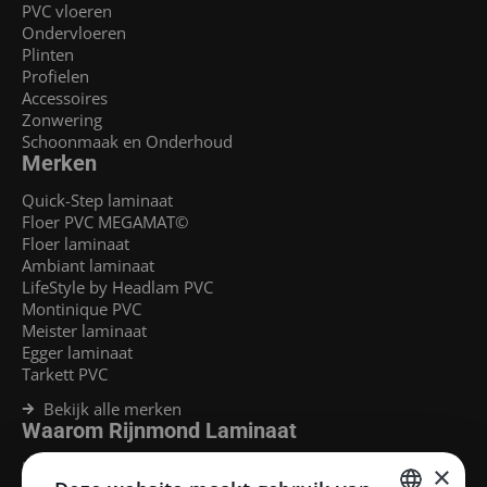
PVC vloeren
Ondervloeren
Plinten
Profielen
Accessoires
Zonwering
Schoonmaak en Onderhoud
Merken
Quick-Step laminaat
Floer PVC MEGAMAT©
Floer laminaat
Ambiant laminaat
LifeStyle by Headlam PVC
Montinique PVC
Meister laminaat
Egger laminaat
Tarkett PVC
Bekijk alle merken
Waarom Rijnmond Laminaat
Legservice
×