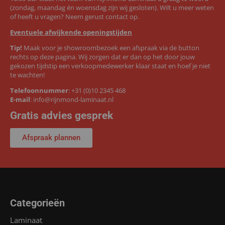
(zondag, maandag én woensdag zijn wij gesloten). Wilt u meer weten
of heeft u vragen? Neem gerust contact op.
Eventuele afwijkende openingstijden
Tip!
Maak voor je showroombezoek een afspraak via de button
rechts op deze pagina. Wij zorgen dat er dan op het door jouw
gekozen tijdstip een verkoopmedewerker klaar staat en hoef je niet
te wachten!
Telefoonnummer
:
+31 (0)10 2345 468
E-mail
:
info@rijnmond-laminaat.nl
Gratis advies gesprek
Afspraak plannen
Categorieën
Laminaat