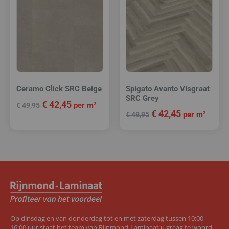
Ceramo Click SRC Beige
Spigato Avanto Visgraat
SRC Grey
€
42,45
per m²
€
49,95
€
42,45
per m²
€
49,95
Op dinsdag en van donderdag tot en met zaterdag tussen 10:00 –
16:00 uur staat het team van Rijnmond-Laminaat u graag te woord