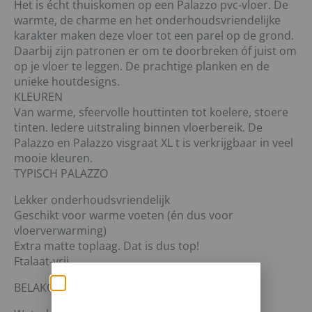
Het is écht thuiskomen op een Palazzo pvc-vloer. De
warmte, de charme en het onderhoudsvriendelijke
karakter maken deze vloer tot een parel op de grond.
Daarbij zijn patronen er om te doorbreken óf juist om
op je vloer te leggen. De prachtige planken en de
unieke houtdesigns.
KLEUREN
Van warme, sfeervolle houttinten tot koelere, stoere
tinten. Iedere uitstraling binnen vloerbereik. De
Palazzo en Palazzo visgraat XL t is verkrijgbaar in veel
mooie kleuren.
TYPISCH PALAZZO
Lekker onderhoudsvriendelijk
Geschikt voor warme voeten (én dus voor
vloerverwarming)
Extra matte toplaag. Dat is dus top!
Ftalaat-vrij
BELAKOS PVC-WEETJES.
Zomerse deals: nu