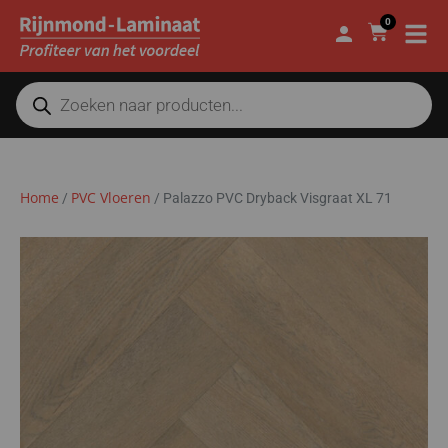
0
Home
PVC Vloeren
/
/
Palazzo PVC Dryback Visgraat XL 71