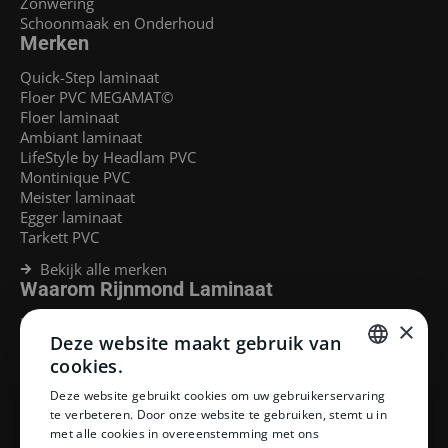
Zonwering
Schoonmaak en Onderhoud
Merken
Quick-Step laminaat
Floer PVC MEGAMAT©
Floer laminaat
Ambiant laminaat
LifeStyle by Headlam PVC
Montinique PVC
Meister laminaat
Egger laminaat
Tarkett PVC
Bekijk alle merken
Waarom Rijnmond Laminaat
Legservice
×
Deze website maakt gebruik van
Laminaat Capelle aan den Ijssel
Laminaat voor vloerverwarming
cookies.
Goedkoop laminaat Rotterdam
DUTCH
Deze website gebruikt cookies om uw gebruikerservaring
Klantenservice
te verbeteren. Door onze website te gebruiken, stemt u in
DUTCH
met alle cookies in overeenstemming met ons
Betaalmethoden