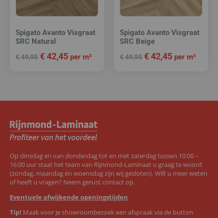
Spigato Avanto Visgraat
Spigato Avanto Visgraat
SRC Natural
SRC Beige
€
42,45
€
42,45
per m²
per m²
€
49,95
€
49,95
Op dinsdag en van donderdag tot en met zaterdag tussen 10:00 –
16:00 uur staat het team van Rijnmond-Laminaat u graag te woord
(zondag, maandag én woensdag zijn wij gesloten). Wilt u meer weten
of heeft u vragen? Neem gerust contact op.
Eventuele afwijkende openingstijden
Tip!
Maak voor je showroombezoek een afspraak via de button