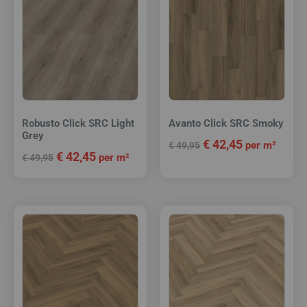
Robusto Click SRC Light
Avanto Click SRC Smoky
Grey
€
42,45
per m²
€
49,95
€
42,45
per m²
€
49,95