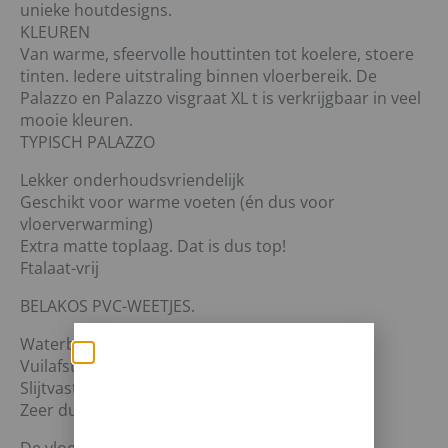
unieke houtdesigns.
KLEUREN
Van warme, sfeervolle houttinten tot koelere, stoere
tinten. Iedere uitstraling binnen vloerbereik. De
Palazzo en Palazzo visgraat XL t is verkrijgbaar in veel
mooie kleuren.
TYPISCH PALAZZO
Lekker onderhoudsvriendelijk
Geschikt voor warme voeten (én dus voor
vloerverwarming)
Extra matte toplaag. Dat is dus top!
Ftalaat-vrij
BELAKOS PVC-WEETJES.
Waterbestendig
Vuilafstotend
Zomerse deals: nu
Slijtvast
10% korting op álle
Zeer duurzaam
vloeren met