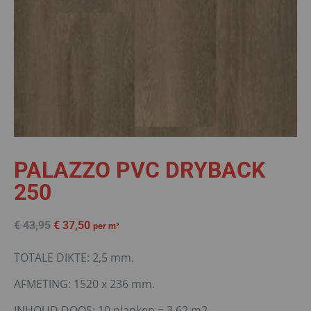
PALAZZO PVC DRYBACK
250
€
43,95
€
37,50
per m²
TOTALE DIKTE: 2,5 mm.
AFMETING: 1520 x 236 mm.
INHOUD DOOS: 10 planken = 3,62 m2