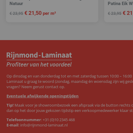
Natuur
Patina Eik W
€
21,50
€
21
per m²
€
23,95
€
23,95
Op dinsdag en van donderdag tot en met zaterdag tussen 10:00 – 16:00
Laminaat u graag te woord (zondag, maandag én woensdag zijn wij geslo
vragen? Neem gerust contact op.
Eventuele afwijkende openingstijden
Tip!
Maak voor je showroombezoek een afspraak via de button rechts op
dan op het door jouw gekozen tijdstip een verkoopmedewerker klaar st
Telefoonnummer
:
+31 (0)10 2345 468
E-mail
:
info@rijnmond-laminaat.nl