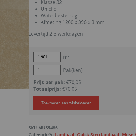
Klasse 32
Uniclic
Waterbestendig
Afmeting 1200 x 396 x 8 mm
Levertijd 2-3 werkdagen
m²
Pak(ken)
Prijs per pak:
€70,05
Totaalprijs:
€
70,05
Toevoegen aan winkelwagen
SKU
MUS5486
Categorieën
Laminaat
,
Quick Step laminaat
,
Muse 