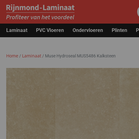
Laminaat
PVC Vloeren
Ondervloeren
Plinten
P
Home
Laminaat
/
/
Muse Hydroseal MUS5486 Kalksteen