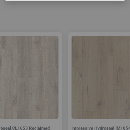
roseal CL1653 Reclaimed
Impressive Hydroseal IM185