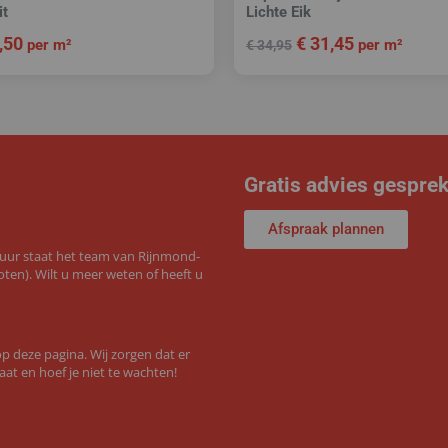
it
Lichte Eik
,50
€
31,45
per m²
per m²
€
34,95
Gratis advies gespre
Afspraak plannen
 uur staat het team van Rijnmond-
ten). Wilt u meer weten of heeft u
 deze pagina. Wij zorgen dat er
aat en hoef je niet te wachten!