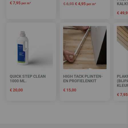
€
7,95
per m²
€
6,95
€
4,95
KALK
per m²
€
49,9
QUICK STEP CLEAN
HIGH TACK PLINTEN-
PLAK
1000 ML.
EN PROFIELENKIT
(BIJP
KLEU
€
20,00
€
15,00
€
7,95