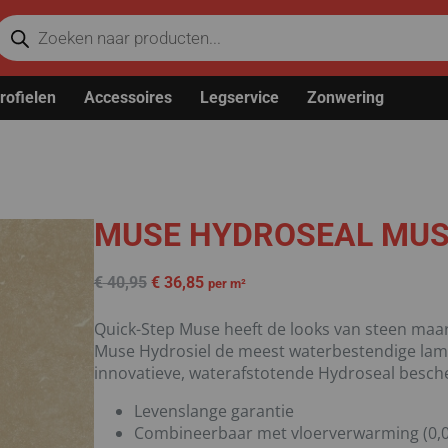
rofielen
Accessoires
Legservice
Zonwering
MUSE HYDROSEAL MUS
€
40,95
€
36,85
per m²
Quick-Step Muse heeft de looks van steen maar
Muse Hydrosiel de meest waterbestendige lamin
innovatieve, waterafstotende Hydroseal besch
Levenslange garantie
Combineerbaar met vloerverwarming (0,