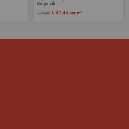
Beige Eik
€
31,45
per m²
€
34,95
k