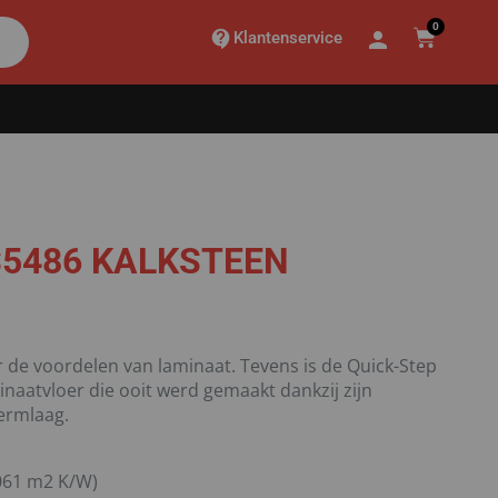
0
Klantenservice
5486 KALKSTEEN
 de voordelen van laminaat. Tevens is de Quick-Step
aatvloer die ooit werd gemaakt dankzij zijn
ermlaag.
061 m2 K/W)