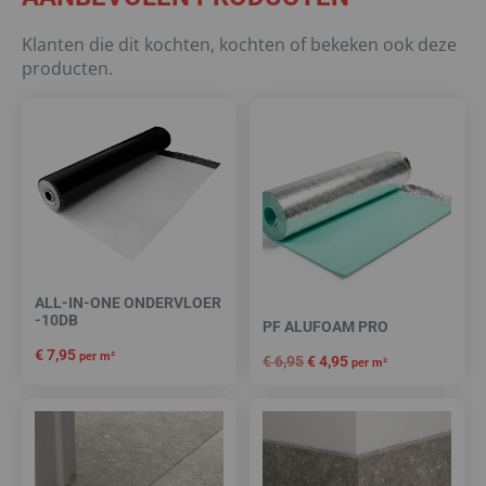
Klanten die dit kochten, kochten of bekeken ook deze
producten.
ALL-IN-ONE ONDERVLOER
-10DB
PF ALUFOAM PRO
€
7,95
per m²
€
6,95
€
4,95
per m²