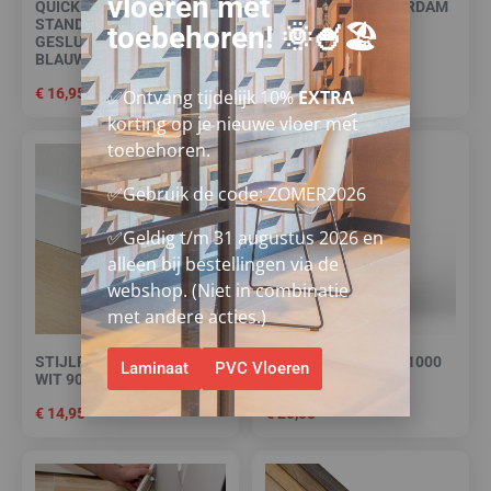
vloeren met
QUICK STEP MUSE
STIJLPLINT AMSTERDAM
STANDAARDPLINT 5485
ZWART FOLIE 7 CM.
toebehoren! 🌞🍧🏖️
GESLUIERDE
€
16,95
BLAUWSTEEN
€
16,95
✅Ontvang tijdelijk 10%
EXTRA
korting op je nieuwe vloer met
toebehoren.
✅Gebruik de code: ZOMER2026
✅Geldig t/m 31 augustus 2026 en
alleen bij bestellingen via de
webshop. (Niet in combinatie
met andere acties.)
STIJLPLINT AMSTERDAM
QUICK STEP CLEAN 1000
Laminaat
PVC Vloeren
WIT 9010 FOLIE 7 CM.
ML.
€
14,95
€
20,00