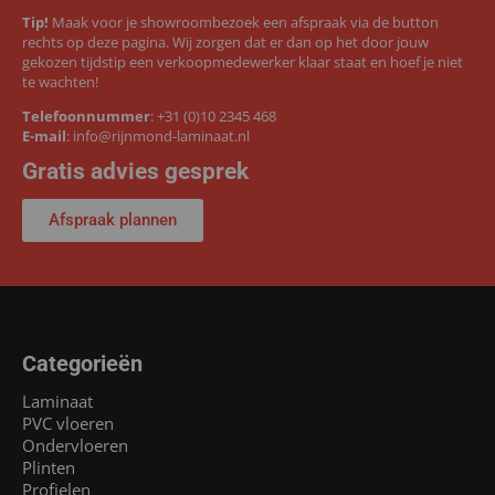
Tip!
Maak voor je showroombezoek een afspraak via de button
rechts op deze pagina. Wij zorgen dat er dan op het door jouw
gekozen tijdstip een verkoopmedewerker klaar staat en hoef je niet
te wachten!
Telefoonnummer
:
+31 (0)10 2345 468
E-mail
:
info@rijnmond-laminaat.nl
Gratis advies gesprek
Afspraak plannen
Categorieën
Laminaat
PVC vloeren
Ondervloeren
Plinten
Profielen