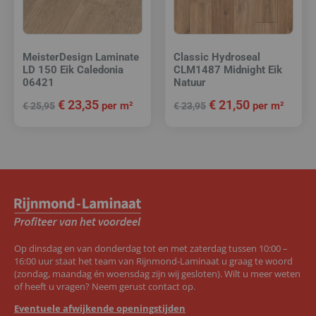
MeisterDesign Laminate
Classic Hydroseal
LD 150 Eik Caledonia
CLM1487 Midnight Eik
06421
Natuur
€
23,35
€
21,50
per m²
per m²
€
25,95
€
23,95
Op dinsdag en van donderdag tot en met zaterdag tussen 10:00 –
16:00 uur staat het team van Rijnmond-Laminaat u graag te woord
(zondag, maandag én woensdag zijn wij gesloten). Wilt u meer weten
of heeft u vragen? Neem gerust contact op.
Eventuele afwijkende openingstijden