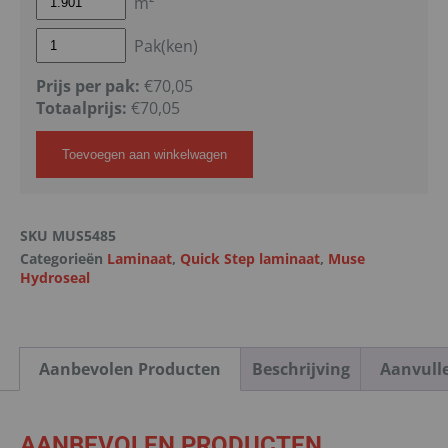
m²
Pak(ken)
Prijs per pak:
€70,05
Totaalprijs:
€
70,05
Toevoegen aan winkelwagen
SKU
MUS5485
Categorieën
Laminaat
,
Quick Step laminaat
,
Muse
Hydroseal
Aanbevolen Producten
Beschrijving
Aanvull
AANBEVOLEN PRODUCTEN