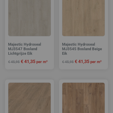
Majestic Hydroseal
Majestic Hydroseal
MJ3547 Bosland
MJ3545 Bosland Beige
Lichtgrijze Eik
Eik
€
41,35
€
41,35
per m²
per m²
€
45,95
€
45,95