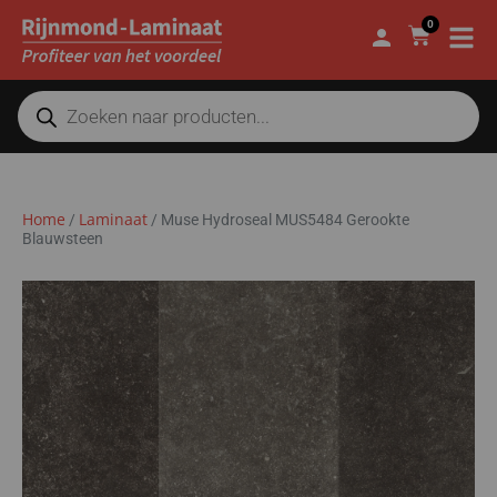
0
Home
Laminaat
/
/
Muse Hydroseal MUS5484 Gerookte
Blauwsteen