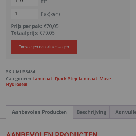
m²
Pak(ken)
Prijs per pak:
€70,05
Totaalprijs:
€
70,05
Toevoegen aan winkelwagen
SKU
MUS5484
Categorieën
Laminaat
,
Quick Step laminaat
,
Muse
Hydroseal
Aanbevolen Producten
Beschrijving
Aanvull
AANBEVOLEN PRODUCTEN