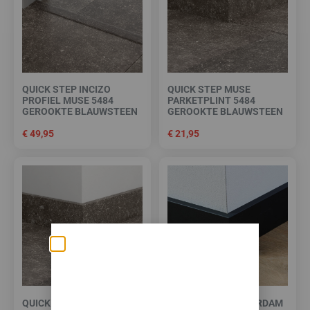
QUICK STEP INCIZO
QUICK STEP MUSE
PROFIEL MUSE 5484
PARKETPLINT 5484
GEROOKTE BLAUWSTEEN
GEROOKTE BLAUWSTEEN
€
49,95
€
21,95
Zomerse deals: nu
10% korting op álle
vloeren met
QUICK STEP MUSE
STIJLPLINT AMSTERDAM