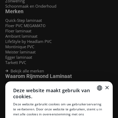
Zonwering
Schoonmaak en Onderhoud
Merken
Quick-Step laminaat
Floer PVC MEGAMAT©
Floer laminaat
Ambiant laminaat
LifeStyle by Headlam PVC
Montinique PVC
Meister laminaat
Egger laminaat
Tarkett PVC
Bekijk alle merken
Waarom Rijnmond Laminaat
Legservice
×
Deze website maakt gebruik van
Laminaat Capelle aan den Ijssel
Laminaat voor vloerverwarming
cookies.
Goedkoop laminaat Rotterdam
DUTCH
Deze website gebruikt cookies om uw gebruikerservaring
Klantenservice
te verbeteren. Door onze website te gebruiken, stemt u in
DUTCH
met alle cookies in overeenstemming met ons
Betaalmethoden