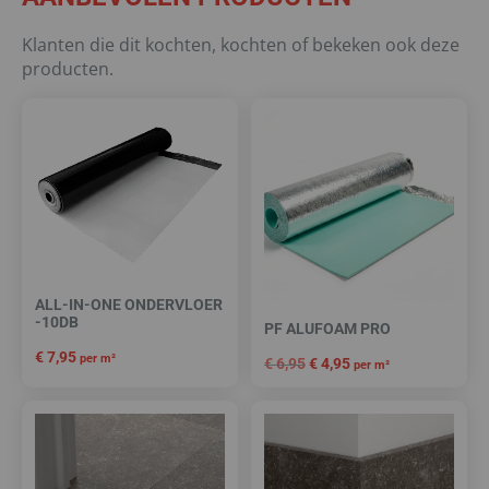
Klanten die dit kochten, kochten of bekeken ook deze
producten.
ALL-IN-ONE ONDERVLOER
-10DB
PF ALUFOAM PRO
€
7,95
per m²
€
6,95
€
4,95
per m²