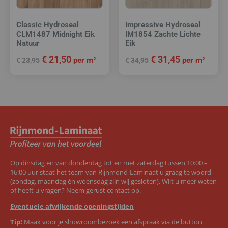
Classic Hydroseal
Impressive Hydroseal
CLM1487 Midnight Eik
IM1854 Zachte Lichte
Natuur
Eik
€
21,50
€
31,45
per m²
per m²
€
23,95
€
34,95
Op dinsdag en van donderdag tot en met zaterdag tussen 10:00 –
16:00 uur staat het team van Rijnmond-Laminaat u graag te woord
(zondag, maandag én woensdag zijn wij gesloten). Wilt u meer weten
of heeft u vragen? Neem gerust contact op.
Eventuele afwijkende openingstijden
Tip!
Maak voor je showroombezoek een afspraak via de button