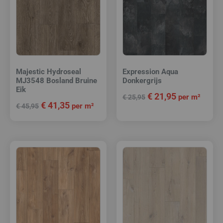
Majestic Hydroseal
Expression Aqua
MJ3548 Bosland Bruine
Donkergrijs
Eik
€
21,95
per m²
€
25,95
€
41,35
per m²
€
45,95