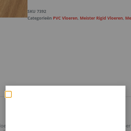
SKU
7392
Categorieën
PVC Vloeren
,
Meister Rigid Vloeren
,
Me
Zomerse deals: nu 10%
korting op álle vloeren
met toebehoren! 🌞🍧🏖️
-vloer met extra elastische tussenlaag. Deze waterproof vloe