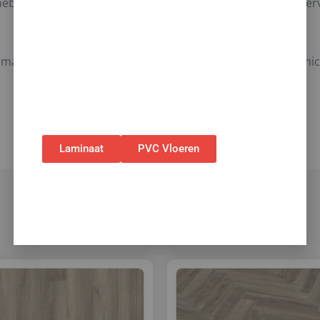
hebben ondanks hun hoge stabiliteit een relatief laag opper
✅Ontvang tijdelijk 10%
EXTRA
korting op je
nieuwe vloer met toebehoren.
✅Gebruik de code: ZOMER2026
ormaat: 1290 x 228 mm.* Voegen-beeld: Rondomlopende micro
✅Geldig t/m 31 augustus 2026 en alleen bij
bestellingen via de webshop. (Niet in
combinatie met andere acties.)
Laminaat
PVC Vloeren