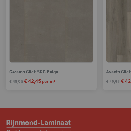
Ceramo Click SRC Beige
Avanto Clic
€
42,45
€
42
per m²
€
49,95
€
49,95