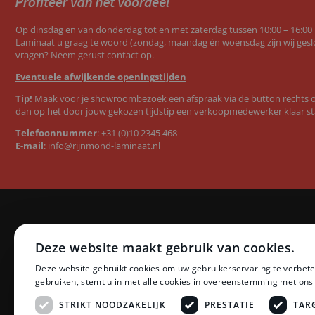
Op dinsdag en van donderdag tot en met zaterdag tussen 10:00 – 16:00
Laminaat u graag te woord (zondag, maandag én woensdag zijn wij geslo
vragen? Neem gerust contact op.
Eventuele afwijkende openingstijden
Tip!
Maak voor je showroombezoek een afspraak via de button rechts op
dan op het door jouw gekozen tijdstip een verkoopmedewerker klaar st
Telefoonnummer
:
+31 (0)10 2345 468
E-mail
:
info@rijnmond-laminaat.nl
Categorieën
Merken
Deze website maakt gebruik van cookies.
Laminaat
Quick-Step l
Deze website gebruikt cookies om uw gebruikerservaring te verbete
PVC vloeren
Floer PVC 
gebruiken, stemt u in met alle cookies in overeenstemming met ons
Ondervloeren
Floer lamina
Plinten
Ambiant lam
STRIKT NOODZAKELIJK
PRESTATIE
TAR