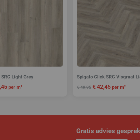
k SRC Light Grey
Spigato Click SRC Visgraat L
,45
€
42,45
per m²
per m²
€
49,95
Gratis advies gespre