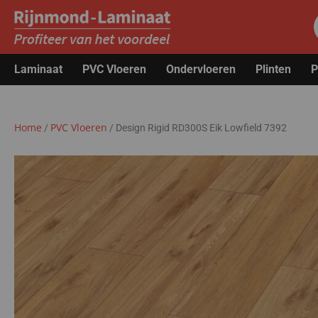
Laminaat
PVC Vloeren
Ondervloeren
Plinten
P
Home
PVC Vloeren
/
/
Design Rigid RD300S Eik Lowfield 7392