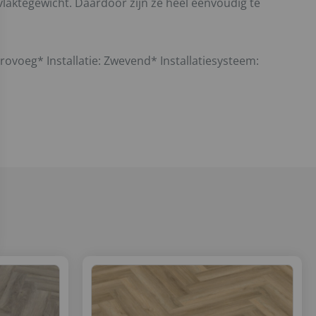
vlaktegewicht. Daardoor zijn ze heel eenvoudig te
voeg* Installatie: Zwevend* Installatiesysteem: