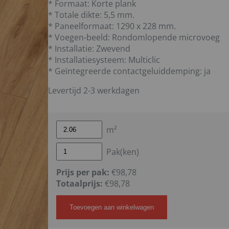
* Formaat: Korte plank
* Totale dikte: 5,5 mm.
* Paneelformaat: 1290 x 228 mm.
* Voegen-beeld: Rondomlopende microvoeg
* Installatie: Zwevend
* Installatiesysteem: Multiclic
* Geïntegreerde contactgeluiddemping: ja
Levertijd 2-3 werkdagen
m²
Pak(ken)
Prijs per pak:
€98,78
Totaalprijs:
€
98,78
Toevoegen aan winkelwagen