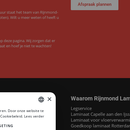
Afspraak plannen
 uur staat het team van Rijnmond-
ten). Wilt u meer weten of heeft u
 deze pagina. Wij zorgen dat er
aat en hoef je niet te wachten!
×
Waarom Rijnmond Lam
aminaat
Legservice
ren. Door onze website te
MEGAMAT©
Laminaat Capelle aan den Ijss
DUTCH
 Cookiebeleid.
Lees verder
at
Laminaat voor vloerverwarm
DUTCH
inaat
Goedkoop laminaat Rotterd
GETING