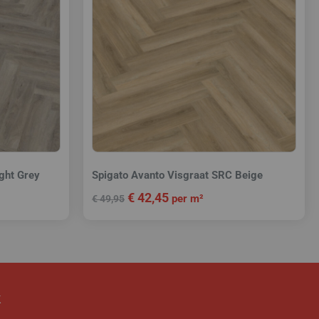
ight Grey
Spigato Avanto Visgraat SRC Beige
€
42,45
per m²
€
49,95
k