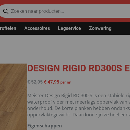
rofielen
Accessoires
Legservice
Zonwering
DESIGN RIGID RD300S E
€
52,95
€
47,95
per m²
Meister Design Rigid RD 300 S is een stabiele r
waterproof vloer met meerlags oppervlak van vin
onderhoud. De korte planken hebben ondanks hu
oppervlaktegewicht. Daardoor zijn ze heel een
Eigenschappen