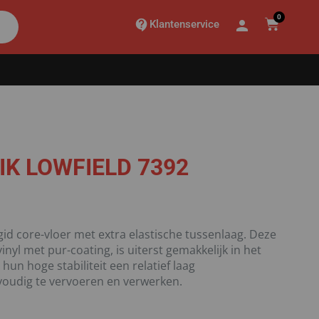
0
Klantenservice
IK LOWFIELD 7392
igid core-vloer met extra elastische tussenlaag. Deze
yl met pur-coating, is uiterst gemakkelijk in het
n hoge stabiliteit een relatief laag
voudig te vervoeren en verwerken.