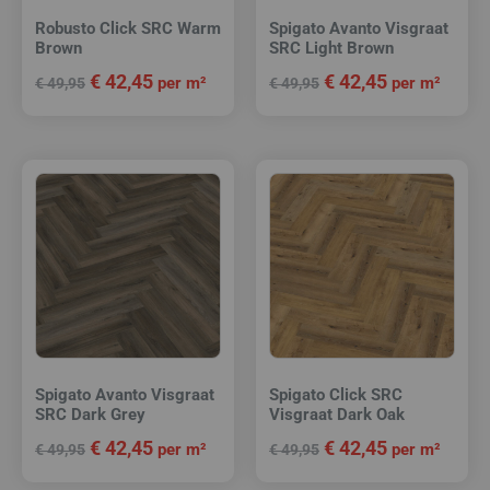
Robusto Click SRC Warm
Spigato Avanto Visgraat
Brown
SRC Light Brown
€
42,45
€
42,45
per m²
per m²
€
49,95
€
49,95
Spigato Avanto Visgraat
Spigato Click SRC
SRC Dark Grey
Visgraat Dark Oak
€
42,45
€
42,45
per m²
per m²
€
49,95
€
49,95