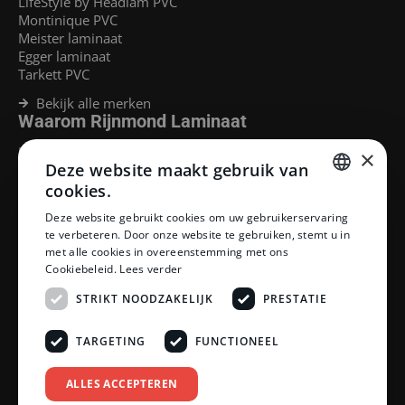
LifeStyle by Headlam PVC
Montinique PVC
Meister laminaat
Egger laminaat
Tarkett PVC
Bekijk alle merken
Waarom Rijnmond Laminaat
Legservice
×
Deze website maakt gebruik van
Laminaat Capelle aan den Ijssel
Laminaat voor vloerverwarming
cookies.
Goedkoop laminaat Rotterdam
DUTCH
Deze website gebruikt cookies om uw gebruikerservaring
Klantenservice
te verbeteren. Door onze website te gebruiken, stemt u in
DUTCH
met alle cookies in overeenstemming met ons
Betaalmethoden
Cookiebeleid.
Lees verder
Openingstijden showroom
Afhalen en bezorgen
STRIKT NOODZAKELIJK
PRESTATIE
Retourprocedure
Veelgestelde vragen
TARGETING
FUNCTIONEEL
Legservice
Neem contact op
Reviewpolicy
ALLES ACCEPTEREN
Privacy policy