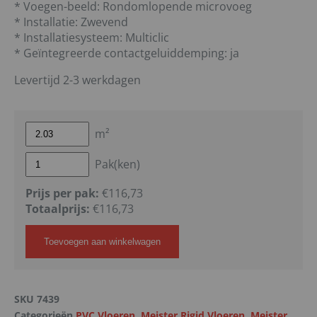
* Voegen-beeld: Rondomlopende microvoeg
* Installatie: Zwevend
* Installatiesysteem: Multiclic
* Geïntegreerde contactgeluiddemping: ja
Levertijd 2-3 werkdagen
m²
Pak(ken)
Prijs per pak:
€116,73
Totaalprijs:
€
116,73
Toevoegen aan winkelwagen
SKU
7439
Categorieën
PVC Vloeren
,
Meister Rigid Vloeren
,
Meister