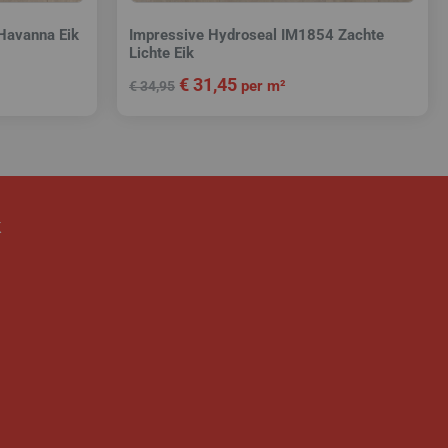
Havanna Eik
Impressive Hydroseal IM1854 Zachte
Lichte Eik
€
31,45
per m²
€
34,95
k