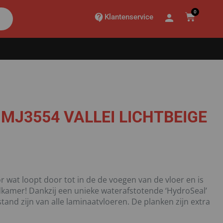
0
Klantenservice
MJ3554 VALLEI LICHTBEIGE
 wat loopt door tot in de de voegen van de vloer en is
badkamer! Dankzij een unieke waterafstotende ‘HydroSeal’
stand zijn van alle laminaatvloeren. De planken zijn extra