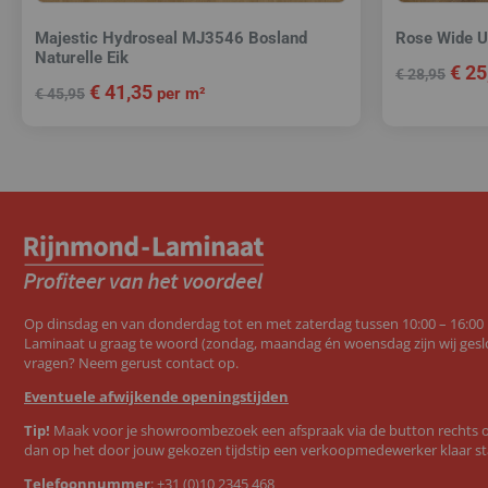
Majestic Hydroseal MJ3546 Bosland
Rose Wide U
Naturelle Eik
€
25
€
28,95
€
41,35
per m²
€
45,95
Op dinsdag en van donderdag tot en met zaterdag tussen 10:00 – 16:00
Laminaat u graag te woord (zondag, maandag én woensdag zijn wij geslo
vragen? Neem gerust contact op.
Eventuele afwijkende openingstijden
Tip!
Maak voor je showroombezoek een afspraak via de button rechts op
dan op het door jouw gekozen tijdstip een verkoopmedewerker klaar st
Telefoonnummer
:
+31 (0)10 2345 468