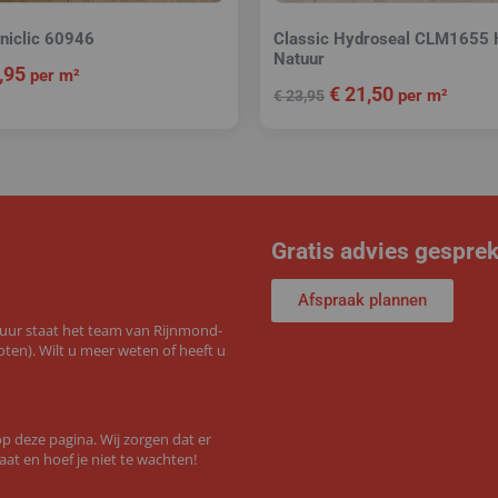
niclic 60946
Classic Hydroseal CLM1655 
Natuur
,95
per m²
€
21,50
per m²
€
23,95
Gratis advies gespre
Afspraak plannen
 uur staat het team van Rijnmond-
ten). Wilt u meer weten of heeft u
 deze pagina. Wij zorgen dat er
aat en hoef je niet te wachten!