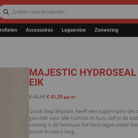
rofielen
Accessoires
Legservice
Zonwering
MAJESTIC HYDROSEAL 
EIK
€
45,95
€
41,35
per m²
Quick-Step Majestic heeft een supermatte decor
geschikt voor alle ruimtes in huis, zelf in de 
coating is dit laminaat het best tegen water be
breed én extra lang.