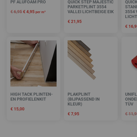
PF ALUFOAM PRO
QUICK STEP MAJESTIC
QUIC
PARKETPLINT 3554
STAN
€
6,95
€
4,95
VALLEI LICHTBEIGE EIK
3554 
per m²
LICHT
€
21,95
€
16,9
HIGH TACK PLINTEN-
PLAKPLINT
UNIF
EN PROFIELENKIT
(BIJPASSEND IN
ONDE
KLEUR)
TÜV
€
15,00
€
7,95
€
11,9