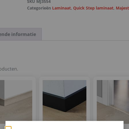
SKU
MJ3554
Categorieën
Laminaat
,
Quick Step laminaat
,
Majest
ende informatie
roducten.