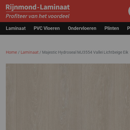
Laminaat
PVC Vloeren
Ondervloeren
Plinten
P
Home
Laminaat
/
/
Majestic Hydroseal MJ3554 Vallei Lichtbeige Eik