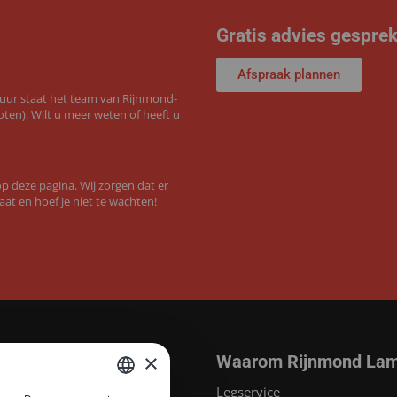
Gratis advies gespre
Afspraak plannen
 uur staat het team van Rijnmond-
ten). Wilt u meer weten of heeft u
 deze pagina. Wij zorgen dat er
aat en hoef je niet te wachten!
×
Waarom Rijnmond Lam
aminaat
Legservice