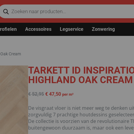
rofielen
Accessoires
Legservice
Zonwering
nd Oak Cream
TARKETT ID INSPIRATI
HIGHLAND OAK CREAM
€
52,95
€
47,50
per m²
De visgraat vloer is niet meer weg te denken u
zorgvuldig 7 prachtige houtdessins geselecteerd
De collectie is voorzien van de revolutionaire
buitengewoon duurzaam is, maar ook een levens