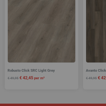
Robusto Click SRC Light Grey
Avanto Clic
€
42,45
€
42
per m²
€
49,95
€
49,95