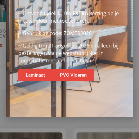
✅Ontvang tijdelijk 10%
EXTRA
korting op je
nieuwe vloer met toebehoren.
S STARTERSET
✅Gebruik de code: ZOMER2026
E VLOEREN
✅Geldig t/m 31 augustus 2026 en alleen bij
0
bestellingen via de webshop. (Niet in
combinatie met andere acties.)
Laminaat
PVC Vloeren