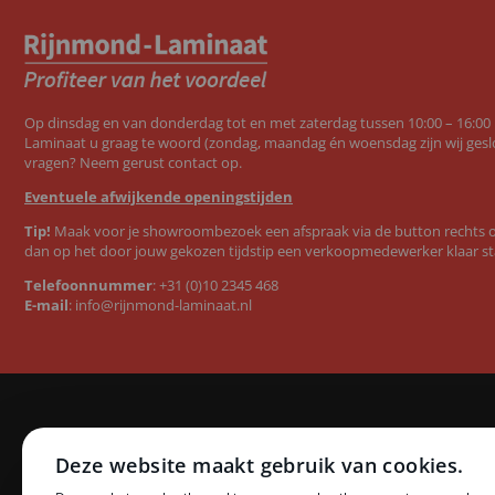
Op dinsdag en van donderdag tot en met zaterdag tussen 10:00 – 16:00
Laminaat u graag te woord (zondag, maandag én woensdag zijn wij geslo
vragen? Neem gerust contact op.
Eventuele afwijkende openingstijden
Tip!
Maak voor je showroombezoek een afspraak via de button rechts op
dan op het door jouw gekozen tijdstip een verkoopmedewerker klaar st
Telefoonnummer
:
+31 (0)10 2345 468
E-mail
:
info@rijnmond-laminaat.nl
Categorieën
Merken
Deze website maakt gebruik van cookies.
Laminaat
Quick-Step l