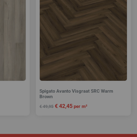
Spigato Avanto Visgraat SRC Warm
Brown
€
42,45
per m²
€
49,95