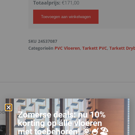
Totaalprijs:
€
171,00
Toevoegen aan winkelwagen
SKU
24537087
Categorieën
PVC Vloeren
,
Tarkett PVC
,
Tarkett Dry
roducten.
Zomerse deals: nu 10%
korting op álle vloeren
met toebehoren! 🌞🍧🏖️