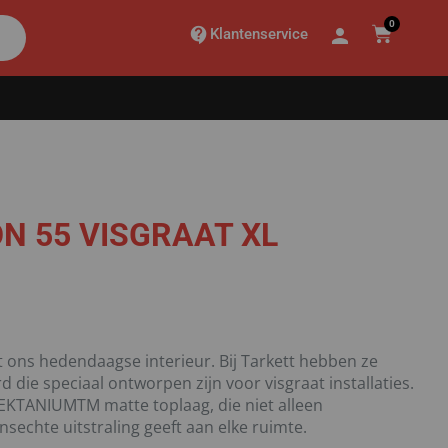
0
Klantenservice
ON 55 VISGRAAT XL
it ons hedendaagse interieur. Bij Tarkett hebben ze
 die speciaal ontworpen zijn voor visgraat installaties.
 TEKTANIUMTM matte toplaag, die niet alleen
echte uitstraling geeft aan elke ruimte.