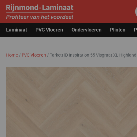
Laminaat
PVC Vloeren
Ondervloeren
Plinten
P
Home
PVC Vloeren
/
/
Tarkett iD Inspiration 55 Visgraat XL Highla