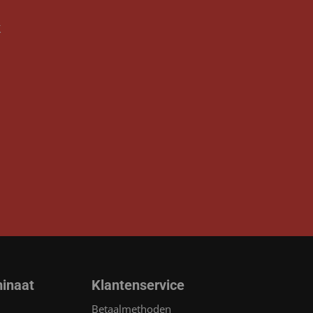
k
inaat
Klantenservice
Betaalmethoden