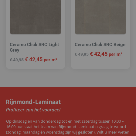
Ceramo Click SRC Light
Ceramo Click SRC Beige
Grey
€
42,45
per m²
€
49,95
€
42,45
per m²
€
49,95
Op dinsdag en van donderdag tot en met zaterdag tussen 10:00 –
16:00 uur staat het team van Rijnmond-Laminaat u graag te woord
(zondag, maandag én woensdag zijn wij gesloten). Wilt u meer weten