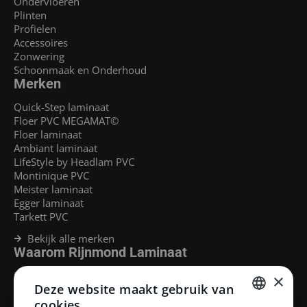
Ondervloeren
Plinten
Profielen
Accessoires
Zonwering
Schoonmaak en Onderhoud
Merken
Quick-Step laminaat
Floer PVC MEGAMAT©
Floer laminaat
Ambiant laminaat
LifeStyle by Headlam PVC
Montinique PVC
Meister laminaat
Egger laminaat
Tarkett PVC
Bekijk alle merken
Waarom Rijnmond Laminaat
Legservice
×
Deze website maakt gebruik van
Laminaat Capelle aan den Ijssel
Laminaat voor vloerverwarming
cookies.