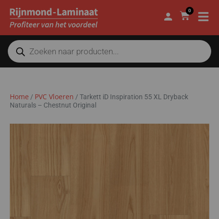
0
Home
PVC Vloeren
/
/
Tarkett iD Inspiration 55 XL Dryback
Naturals – Chestnut Original