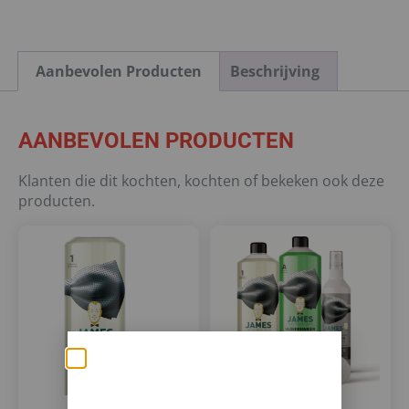
Aanbevolen Producten
Beschrijving
AANBEVOLEN PRODUCTEN
Klanten die dit kochten, kochten of bekeken ook deze
producten.
Zomerse deals: nu