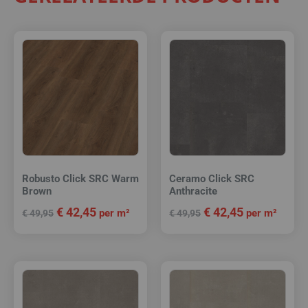
Robusto Click SRC Warm
Ceramo Click SRC
Brown
Anthracite
€
42,45
€
42,45
per m²
per m²
€
49,95
€
49,95