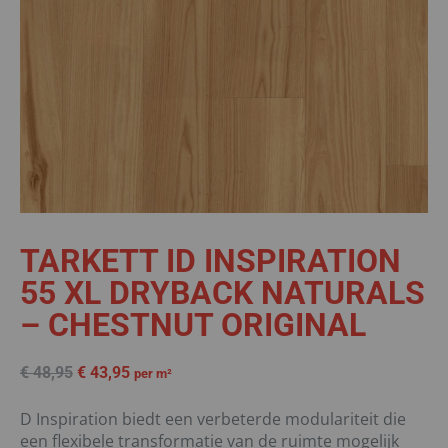
TARKETT ID INSPIRATION
55 XL DRYBACK NATURALS
– CHESTNUT ORIGINAL
€
48,95
€
43,95
per m²
D Inspiration biedt een verbeterde modulariteit die
een flexibele transformatie van de ruimte mogelijk