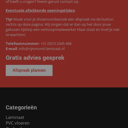
of heeft u vragen? Neem gerust contact op.
Eventuele afwijkende openingstijden
Tip!
Maak voor je showroombezoek een afspraak via de button
rechts op deze pagina. Wij zorgen dat er dan op het door jouw
gekozen tijdstip een verkoopmedewerker klaar staat en hoef je niet
te wachten!
Telefoonnummer
:
+31 (0)10 2345 468
E-mail
:
info@rijnmond-laminaat.nl
Gratis advies gesprek
Afspraak plannen
Categorieën
Laminaat
PVC vloeren