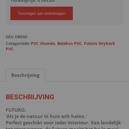
Totaalprijs:
€
143,63
Toevoegen aan winkelwagen
SKU
DB500
Categorieën
PVC Vloeren
,
Belakos PVC
,
Futuro Dryback
PVC
Beschrijving
BESCHRIJVING
FUTURO.
‘Als je de natuur in huis wilt halen.’
Perfect geschikt voor ieder interieur. Van landelijk
tot stoer wonen, de Futuro maakt het he-le-maal