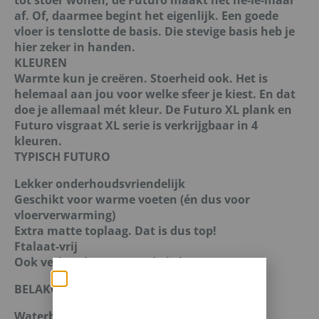
af. Of, daarmee begint het eigenlijk. Een goede
vloer is tenslotte de basis. Die stevige basis heb je
hier zeker in handen.
KLEUREN
Warmte kun je creëren. Stoerheid ook. Het is
helemaal aan jou voor welke sfeer je kiest. En dat
doe je allemaal mét kleur. De Futuro XL plank en
Futuro visgraat XL serie is verkrijgbaar in 4
kleuren.
TYPISCH FUTURO
Lekker onderhoudsvriendelijk
Geschikt voor warme voeten (én dus voor
vloerverwarming)
Extra matte toplaag. Dat is dus top!
Ftalaat-vrij
Ook verkrijgbaar in Rigid Click
BELAKOS PVC-WEETJES.
Zomerse deals: nu
Waterbestendig