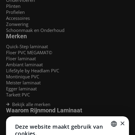
Plinten
Profielen
Accessoires
Zonwering
Schoonmaak en Onderhoud
Merken
Quick-Step laminaat
Floer PVC MEGAMAT©
Floer laminaat
Ambiant laminaat
LifeStyle by Headlam PVC
Montinique PVC
Meister laminaat
Egger laminaat
Tarkett PVC
Bekijk alle merken
Waarom Rijnmond Laminaat
Legservice
×
Deze website maakt gebruik van
Laminaat Capelle aan den Ijssel
Laminaat voor vloerverwarming
cookies.