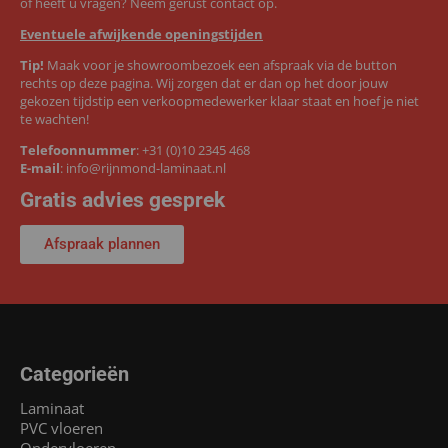
of heeft u vragen? Neem gerust contact op.
Eventuele afwijkende openingstijden
Tip!
Maak voor je showroombezoek een afspraak via de button
rechts op deze pagina. Wij zorgen dat er dan op het door jouw
gekozen tijdstip een verkoopmedewerker klaar staat en hoef je niet
te wachten!
Telefoonnummer
:
+31 (0)10 2345 468
E-mail
:
info@rijnmond-laminaat.nl
Gratis advies gesprek
Afspraak plannen
Categorieën
Laminaat
PVC vloeren
Ondervloeren