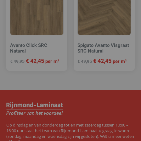
Avanto Click SRC
Spigato Avanto Visgraat
Natural
SRC Natural
€
42,45
€
42,45
per m²
per m²
€
49,95
€
49,95
Op dinsdag en van donderdag tot en met zaterdag tussen 10:00 –
16:00 uur staat het team van Rijnmond-Laminaat u graag te woord
(zondag, maandag én woensdag zijn wij gesloten). Wilt u meer weten