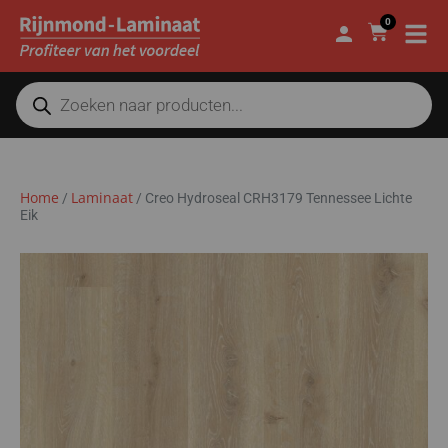
0
Home
Laminaat
/
/
Creo Hydroseal CRH3179 Tennessee Lichte
Eik