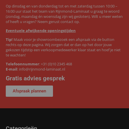
Op dinsdag en van donderdag tot en met zaterdag tussen 10:00 –
16:00 uur staat het team van Rijnmond-Laminaat u graag te woord
(zondag, maandag én woensdag zijn wij gesloten). Wilt u meer weten
of heeft u vragen? Neem gerust contact op.
Eventuele afwijkende openingstijden
Tip!
Maak voor je showroombezoek een afspraak via de button
rechts op deze pagina. Wij zorgen dat er dan op het door jouw
gekozen tijdstip een verkoopmedewerker klaar staat en hoef je niet
te wachten!
Telefoonnummer
:
+31 (0)10 2345 468
E-mail
:
info@rijnmond-laminaat.nl
Gratis advies gesprek
Afspraak plannen
Categorieën