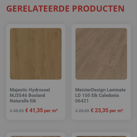
GERELATEERDE PRODUCTEN
Majestic Hydroseal
MeisterDesign Laminate
MJ3546 Bosland
LD 150 Eik Caledonia
Naturelle Eik
06421
€
41,35
€
23,35
per m²
per m²
€
45,95
€
25,95