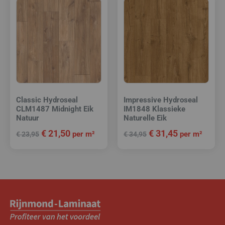
Classic Hydroseal
Impressive Hydroseal
CLM1487 Midnight Eik
IM1848 Klassieke
Natuur
Naturelle Eik
€
21,50
€
31,45
per m²
per m²
€
23,95
€
34,95