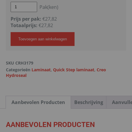
Pak(ken)
Prijs per pak:
€27,82
Totaalprijs:
€
27,82
Toevoegen aan winkelwagen
SKU
CRH3179
Categorieën
Laminaat
,
Quick Step laminaat
,
Creo
Hydroseal
Aanbevolen Producten
Beschrijving
Aanvull
AANBEVOLEN PRODUCTEN