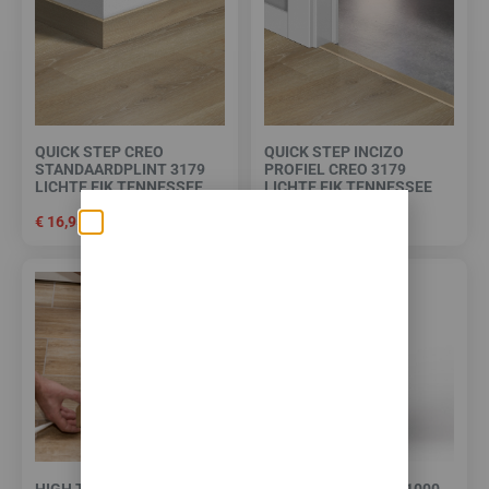
QUICK STEP CREO
QUICK STEP INCIZO
STANDAARDPLINT 3179
PROFIEL CREO 3179
LICHTE EIK TENNESSEE
LICHTE EIK TENNESSEE
€
16,95
€
49,95
Zomerse deals: nu
10% korting op álle
vloeren met
toebehoren! 🌞🍧🏖️
✅Ontvang tijdelijk 10%
EXTRA
korting op je nieuwe vloer met
toebehoren.
HIGH TACK PLINTEN- EN
QUICK STEP CLEAN 1000