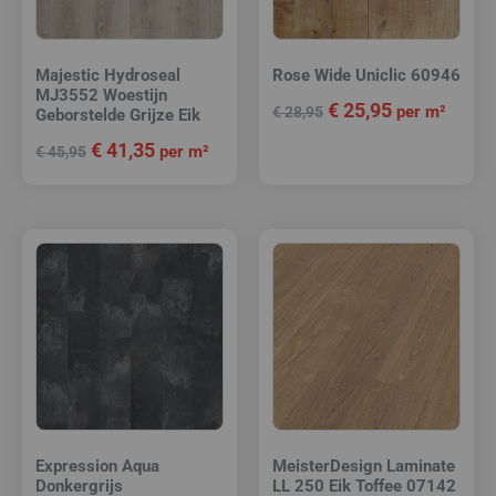
Majestic Hydroseal
Rose Wide Uniclic 60946
MJ3552 Woestijn
€
25,95
per m²
€
28,95
Geborstelde Grijze Eik
€
41,35
per m²
€
45,95
Expression Aqua
MeisterDesign Laminate
Donkergrijs
LL 250 Eik Toffee 07142