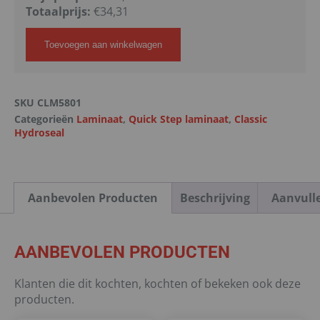
Totaalprijs:
€
34,31
Toevoegen aan winkelwagen
SKU
CLM5801
Categorieën
Laminaat
,
Quick Step laminaat
,
Classic
Hydroseal
Aanbevolen Producten
Beschrijving
Aanvull
AANBEVOLEN PRODUCTEN
Klanten die dit kochten, kochten of bekeken ook deze
producten.