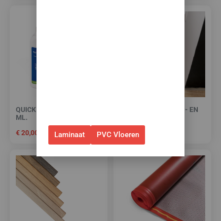
✅Ontvang tijdelijk 10%
EXTRA
korting op je nieuwe vloer met
toebehoren.
✅Gebruik de code: ZOMER2026
✅Geldig t/m 31 augustus 2026 en
alleen bij bestellingen via de
webshop. (Niet in combinatie
QUICK STEP CLEAN 1000
HIGH TACK PLINTEN- EN
met andere acties.)
ML.
PROFIELENKIT
€
20,00
€
15,00
Laminaat
PVC Vloeren