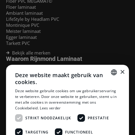
Floer PVC MEGAMAT©
Floer laminaat
Ambiant laminaat
LifeStyle by Headlam PVC
Montinique PVC
Meister laminaat
Egger laminaat
Tarkett PVC
Bekijk alle merken
Waarom Rijnmond Laminaat
Legservice
×
Deze website maakt gebruik van
Laminaat Capelle aan den Ijssel
Laminaat voor vloerverwarming
cookies.
Goedkoop laminaat Rotterdam
DUTCH
Deze website gebruikt cookies om uw gebruikerservaring
Klantenservice
te verbeteren. Door onze website te gebruiken, stemt u in
DUTCH
met alle cookies in overeenstemming met ons
Betaalmethoden
Cookiebeleid.
Lees verder
Openingstijden showroom
Afhalen en bezorgen
STRIKT NOODZAKELIJK
PRESTATIE
Retourprocedure
Veelgestelde vragen
TARGETING
FUNCTIONEEL
Legservice