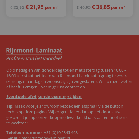
€
21,95
€
36,85
per m²
per m²
€
25,95
€
40,95
Op dinsdag en van donderdag tot en met zaterdag tussen 10:00 –
16:00 uur staat het team van Rijnmond-Laminaat u graag te woord
(zondag, maandag én woensdag zijn wij gesloten). Wilt u meer weten
of heeft u vragen? Neem gerust contact op.
Eventuele afwijkende openingstijden
Tip!
Maak voor je showroombezoek een afspraak via de button
rechts op deze pagina. Wij zorgen dat er dan op het door jouw
gekozen tijdstip een verkoopmedewerker klaar staat en hoef je niet
te wachten!
Telefoonnummer
:
+31 (0)10 2345 468
E-mail
:
info@rijnmond-laminaat.nl