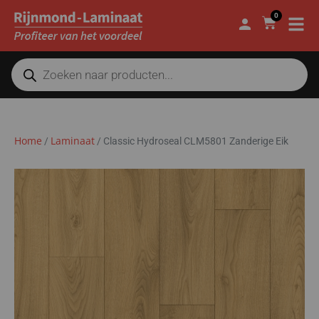
0
Home
Laminaat
/
/
Classic Hydroseal CLM5801 Zanderige Eik