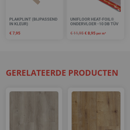
PLAKPLINT (BIJPASSEND
UNIFLOOR HEAT-FOIL®
IN KLEUR)
ONDERVLOER -10 DB TÜV
€
7,95
€
11,95
€
8,95
per m²
GERELATEERDE PRODUCTEN