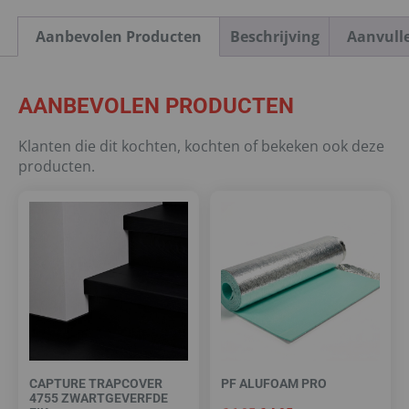
Aanbevolen Producten
Beschrijving
Aanvull
AANBEVOLEN PRODUCTEN
Klanten die dit kochten, kochten of bekeken ook deze
producten.
CAPTURE TRAPCOVER
PF ALUFOAM PRO
4755 ZWARTGEVERFDE