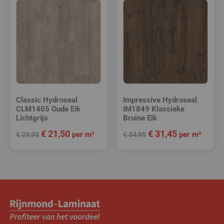
Classic Hydroseal
Impressive Hydroseal
CLM1405 Oude Eik
IM1849 Klassieke
Lichtgrijs
Bruine Eik
€
21,50
€
31,45
per m²
per m²
€
23,95
€
34,95