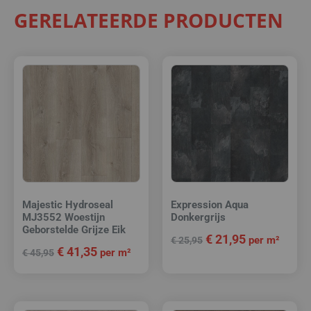
GERELATEERDE PRODUCTEN
Majestic Hydroseal
Expression Aqua
MJ3552 Woestijn
Donkergrijs
Geborstelde Grijze Eik
€
21,95
per m²
€
25,95
€
41,35
per m²
€
45,95