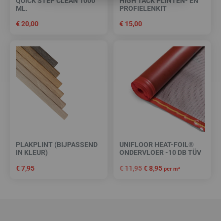
QUICK STEP CLEAN 1000
HIGH TACK PLINTEN- EN
ML.
PROFIELENKIT
€
20,00
€
15,00
PLAKPLINT (BIJPASSEND
UNIFLOOR HEAT-FOIL®
IN KLEUR)
ONDERVLOER -10 DB TÜV
€
7,95
€
11,95
€
8,95
per m²