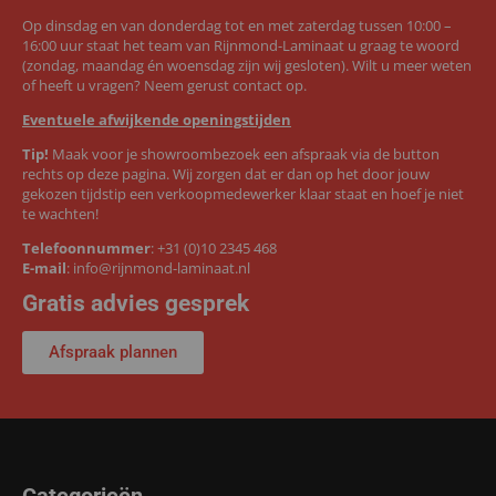
Op dinsdag en van donderdag tot en met zaterdag tussen 10:00 –
16:00 uur staat het team van Rijnmond-Laminaat u graag te woord
(zondag, maandag én woensdag zijn wij gesloten). Wilt u meer weten
of heeft u vragen? Neem gerust contact op.
Eventuele afwijkende openingstijden
Tip!
Maak voor je showroombezoek een afspraak via de button
rechts op deze pagina. Wij zorgen dat er dan op het door jouw
gekozen tijdstip een verkoopmedewerker klaar staat en hoef je niet
te wachten!
Telefoonnummer
:
+31 (0)10 2345 468
E-mail
:
info@rijnmond-laminaat.nl
Gratis advies gesprek
Afspraak plannen
Categorieën