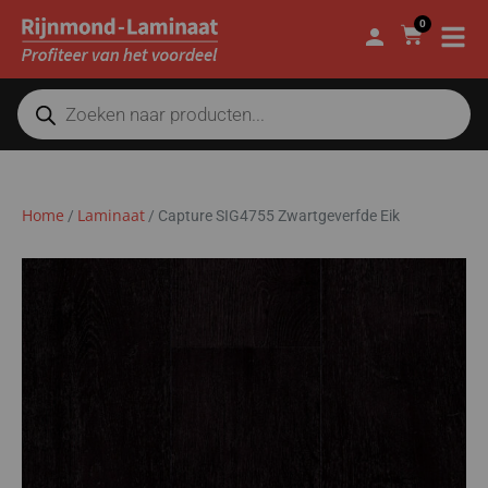
0
Home
Laminaat
/
/
Capture SIG4755 Zwartgeverfde Eik