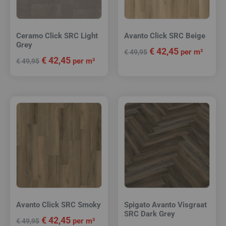
Ceramo Click SRC Light
Avanto Click SRC Beige
Grey
€
42,45
per m²
€
49,95
€
42,45
per m²
€
49,95
Avanto Click SRC Smoky
Spigato Avanto Visgraat
SRC Dark Grey
€
42,45
per m²
€
49,95