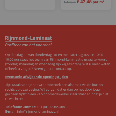
€
42,45
per m²
€
49,95
Op dinsdag en van donderdag tot en met zaterdag tussen 10:00 –
16:00 uur staat het team van Rijnmond-Laminaat u graag te woord
(zondag, maandag én woensdag zijn wij gesloten). Wilt u meer weten
of heeft u vragen? Neem gerust contact op.
Eventuele afwijkende openingstijden
Tip!
Maak voor je showroombezoek een afspraak via de button
rechts op deze pagina. Wij zorgen dat er dan op het door jouw
gekozen tijdstip een verkoopmedewerker klaar staat en hoef je niet
te wachten!
Telefoonnummer
:
+31 (0)10 2345 468
E-mail
:
info@rijnmond-laminaat.nl