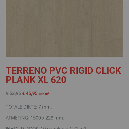
TERRENO PVC RIGID CLICK
PLANK XL 620
€
53,95
€
45,95
per m²
TOTALE DIKTE: 7 mm.
AFMETING: 1500 x 228 mm.
INHOUD DOOS: 10 panelen = 1,71 m2