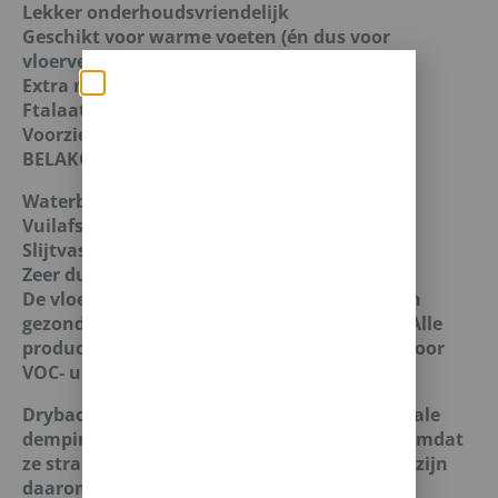
Lekker onderhoudsvriendelijk
Geschikt voor warme voeten (én dus voor
vloerverwarming)
Extra matte toplaag. Dat is dus top!
Zomerse deals: nu
Ftalaat-vrij
Voorzien van -10DB ondervloer
10% korting op álle
BELAKOS PVC-WEETJES.
vloeren met
Waterbestendig
toebehoren! 🌞🍧🏖️
Vuilafstotend
Slijtvast
✅Ontvang tijdelijk 10%
EXTRA
Zeer duurzaam
korting op je nieuwe vloer met
De vloeren voldoen aan de strenge milieu- en
toebehoren.
gezondheidsnormen van de Europese Unie: Alle
producten hebben het A+ label en E1-norm voor
✅Gebruik de code: ZOMER2026
VOC- uitstoot.
✅Geldig t/m 31 augustus 2026 en
Dryback PVC vloeren zorgen voor een minimale
alleen bij bestellingen via de
demping van contactgeluiden en dat komt omdat
ze strak op de basisvloer gelijmd worden. Ze zijn
webshop. (Niet in combinatie
daarom niet geschikt voor gebruik in
met andere acties.)