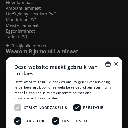
Floer laminaat
Ambiant laminaat
LifeStyle by Headlam PVC
Montinique PVC
Meister laminaat
Egger laminaat
Tarkett PVC
Bekijk alle merken
Waarom Rijnmond Laminaat
Legservice
×
Deze website maakt gebruik van
Laminaat Capelle aan den Ijssel
Laminaat voor vloerverwarming
cookies.
Goedkoop laminaat Rotterdam
DUTCH
Deze website gebruikt cookies om uw gebruikerservaring
Klantenservice
te verbeteren. Door onze website te gebruiken, stemt u in
DUTCH
met alle cookies in overeenstemming met ons
Betaalmethoden
Cookiebeleid.
Lees verder
Openingstijden showroom
Afhalen en bezorgen
STRIKT NOODZAKELIJK
PRESTATIE
Retourprocedure
Veelgestelde vragen
TARGETING
FUNCTIONEEL
Legservice
Neem contact op