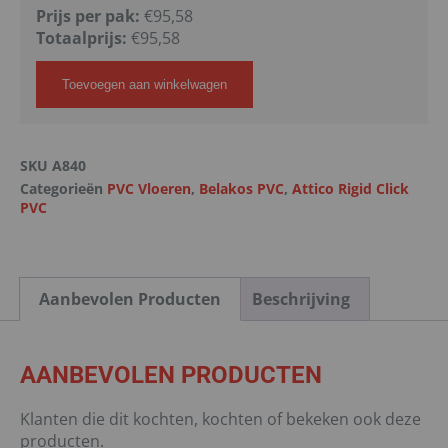
Prijs per pak:
€95,58
Totaalprijs:
€
95,58
Toevoegen aan winkelwagen
SKU
A840
Categorieën
PVC Vloeren
,
Belakos PVC
,
Attico Rigid Click
PVC
Aanbevolen Producten
Beschrijving
AANBEVOLEN PRODUCTEN
Klanten die dit kochten, kochten of bekeken ook deze
producten.