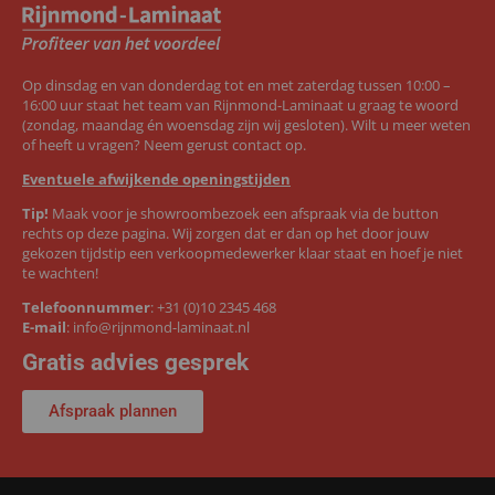
Op dinsdag en van donderdag tot en met zaterdag tussen 10:00 –
16:00 uur staat het team van Rijnmond-Laminaat u graag te woord
(zondag, maandag én woensdag zijn wij gesloten). Wilt u meer weten
of heeft u vragen? Neem gerust contact op.
Eventuele afwijkende openingstijden
Tip!
Maak voor je showroombezoek een afspraak via de button
rechts op deze pagina. Wij zorgen dat er dan op het door jouw
gekozen tijdstip een verkoopmedewerker klaar staat en hoef je niet
te wachten!
Telefoonnummer
:
+31 (0)10 2345 468
E-mail
:
info@rijnmond-laminaat.nl
Gratis advies gesprek
Afspraak plannen