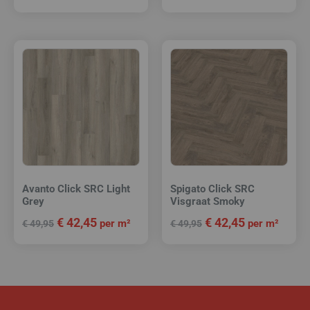
Avanto Click SRC Light
Spigato Click SRC
Grey
Visgraat Smoky
€
42,45
€
42,45
per m²
per m²
€
49,95
€
49,95