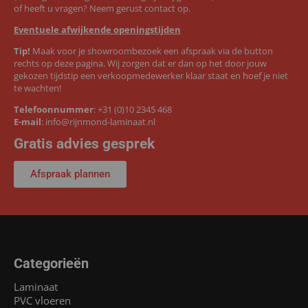
of heeft u vragen? Neem gerust contact op.
Eventuele afwijkende openingstijden
Tip!
Maak voor je showroombezoek een afspraak via de button
rechts op deze pagina. Wij zorgen dat er dan op het door jouw
gekozen tijdstip een verkoopmedewerker klaar staat en hoef je niet
te wachten!
Telefoonnummer
:
+31 (0)10 2345 468
E-mail
:
info@rijnmond-laminaat.nl
Gratis advies gesprek
Afspraak plannen
Categorieën
Laminaat
PVC vloeren