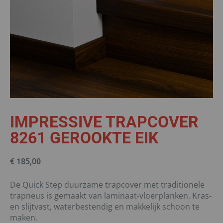
IMPRESSIVE TRAPCOVER
8261 GEROOKTE EIK
€
185,00
De Quick Step duurzame trapcover met traditionele
trapneus is gemaakt van laminaat-vloerplanken. Kras-
en slijtvast, waterbestendig en makkelijk schoon te
maken.