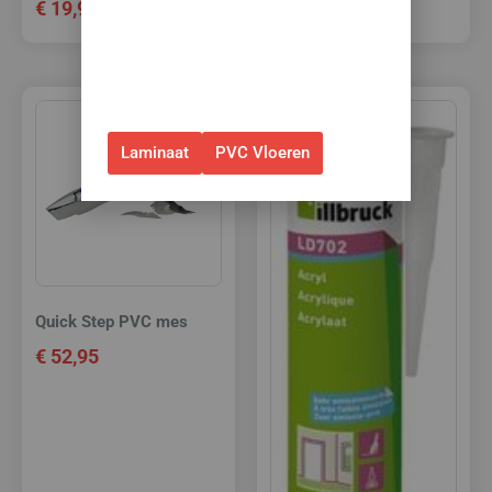
€
19,95
€
144,95
✅Geldig t/m 31 augustus 2026 en
alleen bij bestellingen via de
webshop. (Niet in combinatie
met andere acties.)
Laminaat
PVC Vloeren
Quick Step PVC mes
€
52,95