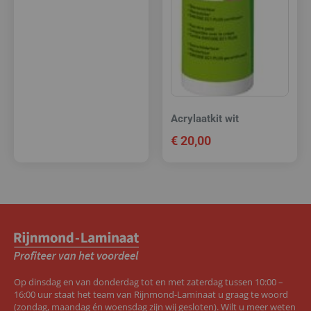
Acrylaatkit wit
€
20,00
Op dinsdag en van donderdag tot en met zaterdag tussen 10:00 –
16:00 uur staat het team van Rijnmond-Laminaat u graag te woord
(zondag, maandag én woensdag zijn wij gesloten). Wilt u meer weten