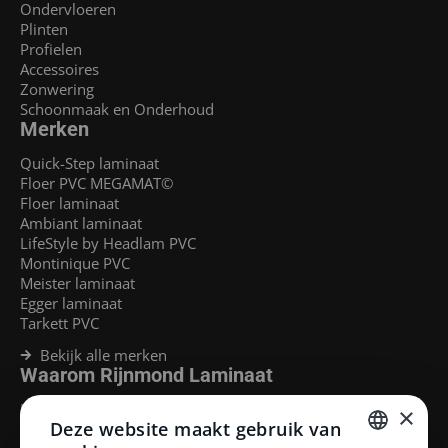
Ondervloeren
Plinten
Profielen
Accessoires
Zonwering
Schoonmaak en Onderhoud
Merken
Quick-Step laminaat
Floer PVC MEGAMAT©
Floer laminaat
Ambiant laminaat
LifeStyle by Headlam PVC
Montinique PVC
Meister laminaat
Egger laminaat
Tarkett PVC
Bekijk alle merken
Waarom Rijnmond Laminaat
Legservice
×
Deze website maakt gebruik van
Laminaat Capelle aan den Ijssel