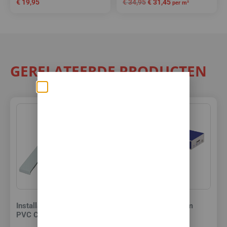
€
19,95
€
34,95
€
31,45
per m²
GERELATEERDE PRODUCTEN
Zomerse deals: nu
10% korting op álle
vloeren met
toebehoren! 🌞🍧🏖️
✅Ontvang tijdelijk 10%
EXTRA
korting op je nieuwe vloer met
toebehoren.
Installatie set Laminaat /
Quick Step PVC lijm
PVC Click
15kg
✅Gebruik de code: ZOMER2026