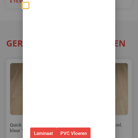
€
19,95
€
34,95
€
31,45
per m²
Zomerse deals: nu
10% korting op álle
vloeren met
toebehoren! 🌞🍧🏖️
GERELATEERDE PRODUCTEN
✅Ontvang tijdelijk 10%
EXTRA
korting op je nieuwe vloer met
toebehoren.
✅Gebruik de code: ZOMER2026
✅Geldig t/m 31 augustus 2026 en
alleen bij bestellingen via de
webshop. (Niet in combinatie
met andere acties.)
Quick Step Kit 310 ml.
Quick Step Kit 310 ml.
kleur 15
kleur 01
Laminaat
PVC Vloeren