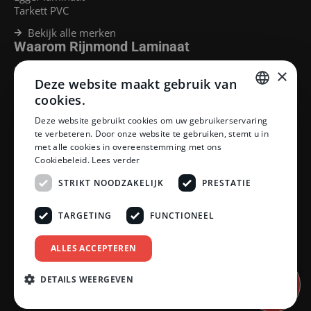
Tarkett PVC
Bekijk alle merken
Waarom Rijnmond Laminaat
Legservice
×
Deze website maakt gebruik van
Laminaat Capelle aan den Ijssel
Laminaat voor vloerverwarming
cookies.
Goedkoop laminaat Rotterdam
DUTCH
Deze website gebruikt cookies om uw gebruikerservaring
Klantenservice
te verbeteren. Door onze website te gebruiken, stemt u in
DUTCH
met alle cookies in overeenstemming met ons
Betaalmethoden
Cookiebeleid.
Lees verder
Openingstijden showroom
Afhalen en bezorgen
STRIKT NOODZAKELIJK
PRESTATIE
Retourprocedure
Veelgestelde vragen
TARGETING
FUNCTIONEEL
Legservice
Neem contact op
Reviewpolicy
ALLES ACCEPTEREN
Privacy policy
Algemene voorwaarden
DETAILS WEERGEVEN
Afspraak
inplannen