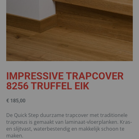
IMPRESSIVE TRAPCOVER
8256 TRUFFEL EIK
€
185,00
De Quick Step duurzame trapcover met traditionele
trapneus is gemaakt van laminaat-vloerplanken. Kras-
en slijtvast, waterbestendig en makkelijk schoon te
maken.