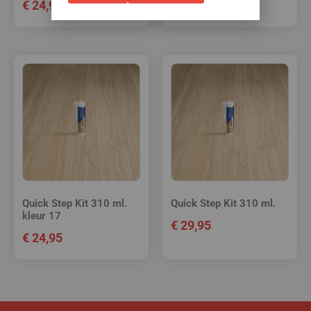
€
24,95
€
24,95
Quick Step Kit 310 ml.
Quick Step Kit 310 ml.
kleur 17
€
29,95
€
24,95