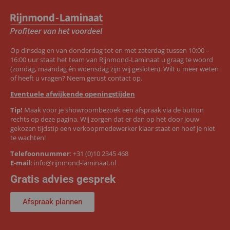
Op dinsdag en van donderdag tot en met zaterdag tussen 10:00 –
16:00 uur staat het team van Rijnmond-Laminaat u graag te woord
(zondag, maandag én woensdag zijn wij gesloten). Wilt u meer weten
of heeft u vragen? Neem gerust contact op.
Eventuele afwijkende openingstijden
Tip!
Maak voor je showroombezoek een afspraak via de button
rechts op deze pagina. Wij zorgen dat er dan op het door jouw
gekozen tijdstip een verkoopmedewerker klaar staat en hoef je niet
te wachten!
Telefoonnummer
:
+31 (0)10 2345 468
E-mail
:
info@rijnmond-laminaat.nl
Gratis advies gesprek
Afspraak plannen