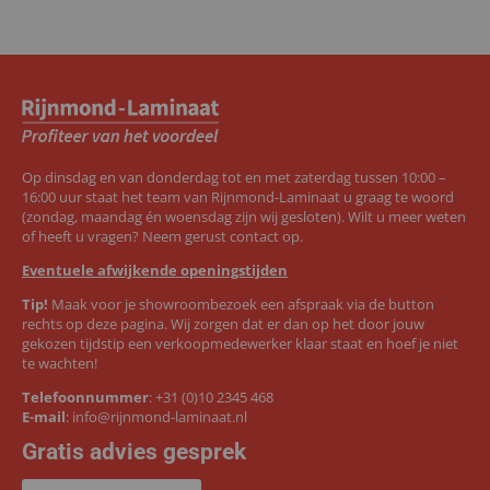
Op dinsdag en van donderdag tot en met zaterdag tussen 10:00 –
16:00 uur staat het team van Rijnmond-Laminaat u graag te woord
(zondag, maandag én woensdag zijn wij gesloten). Wilt u meer weten
of heeft u vragen? Neem gerust contact op.
Eventuele afwijkende openingstijden
Tip!
Maak voor je showroombezoek een afspraak via de button
rechts op deze pagina. Wij zorgen dat er dan op het door jouw
gekozen tijdstip een verkoopmedewerker klaar staat en hoef je niet
te wachten!
Telefoonnummer
:
+31 (0)10 2345 468
E-mail
:
info@rijnmond-laminaat.nl
Gratis advies gesprek