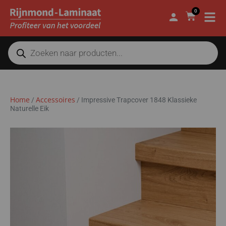
0
Home
Accessoires
/
/
Impressive Trapcover 1848 Klassieke
Naturelle Eik