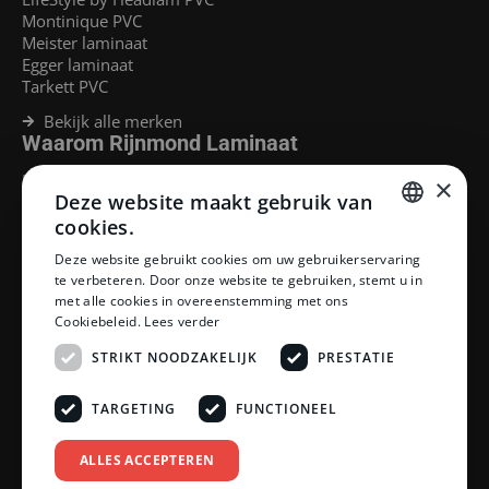
Montinique PVC
Meister laminaat
Egger laminaat
Tarkett PVC
Bekijk alle merken
Waarom Rijnmond Laminaat
Legservice
×
Deze website maakt gebruik van
Laminaat Capelle aan den Ijssel
Laminaat voor vloerverwarming
cookies.
Goedkoop laminaat Rotterdam
DUTCH
Deze website gebruikt cookies om uw gebruikerservaring
Klantenservice
te verbeteren. Door onze website te gebruiken, stemt u in
DUTCH
met alle cookies in overeenstemming met ons
Betaalmethoden
Cookiebeleid.
Lees verder
Openingstijden showroom
Afhalen en bezorgen
STRIKT NOODZAKELIJK
PRESTATIE
Retourprocedure
Veelgestelde vragen
TARGETING
FUNCTIONEEL
Legservice
Neem contact op
Reviewpolicy
ALLES ACCEPTEREN
Privacy policy