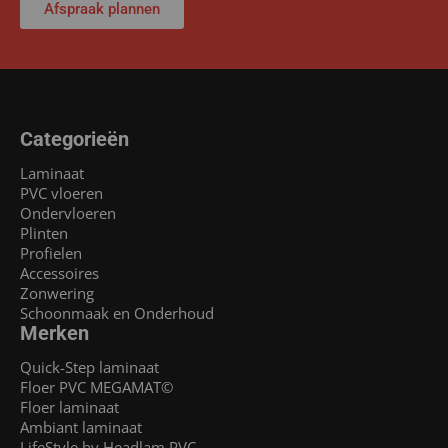
Afspraak plannen
Categorieën
Laminaat
PVC vloeren
Ondervloeren
Plinten
Profielen
Accessoires
Zonwering
Schoonmaak en Onderhoud
Merken
Quick-Step laminaat
Floer PVC MEGAMAT©
Floer laminaat
Ambiant laminaat
LifeStyle by Headlam PVC