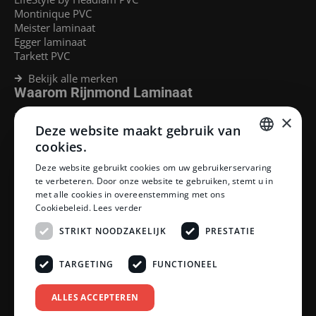
Montinique PVC
Meister laminaat
Egger laminaat
Tarkett PVC
Bekijk alle merken
Waarom Rijnmond Laminaat
Legservice
×
Deze website maakt gebruik van
Laminaat Capelle aan den Ijssel
Laminaat voor vloerverwarming
cookies.
Goedkoop laminaat Rotterdam
DUTCH
Deze website gebruikt cookies om uw gebruikerservaring
Klantenservice
te verbeteren. Door onze website te gebruiken, stemt u in
DUTCH
met alle cookies in overeenstemming met ons
Betaalmethoden
Cookiebeleid.
Lees verder
Openingstijden showroom
Afhalen en bezorgen
STRIKT NOODZAKELIJK
PRESTATIE
Retourprocedure
Veelgestelde vragen
TARGETING
FUNCTIONEEL
Legservice
Neem contact op
Reviewpolicy
ALLES ACCEPTEREN
Privacy policy