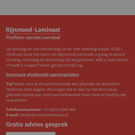
Op dinsdag en van donderdag tot en met zaterdag tussen 10:00 –
16:00 uur staat het team van Rijnmond-Laminaat u graag te woord
(zondag, maandag én woensdag zijn wij gesloten). Wilt u meer weten
of heeft u vragen? Neem gerust contact op.
Eventuele afwijkende openingstijden
Tip!
Maak voor je showroombezoek een afspraak via de button
rechts op deze pagina. Wij zorgen dat er dan op het door jouw
gekozen tijdstip een verkoopmedewerker klaar staat en hoef je niet
te wachten!
Telefoonnummer
:
+31 (0)10 2345 468
E-mail
:
info@rijnmond-laminaat.nl
Gratis advies gesprek