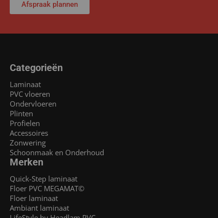
Afspraak plannen
Categorieën
Laminaat
PVC vloeren
Ondervloeren
Plinten
Profielen
Accessoires
Zonwering
Schoonmaak en Onderhoud
Merken
Quick-Step laminaat
Floer PVC MEGAMAT©
Floer laminaat
Ambiant laminaat
LifeStyle by Headlam PVC