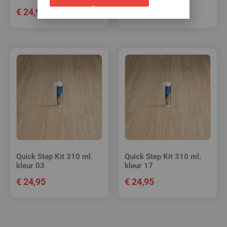
€
24,95
€
24,95
Quick Step Kit 310 ml.
Quick Step Kit 310 ml.
kleur 03
kleur 17
€
24,95
€
24,95