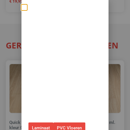
€
19,95
€
23,95
€
21,50
per m²
Zomerse deals: nu
10% korting op álle
vloeren met
toebehoren! 🌞🍧🏖️
GERELATEERDE PRODUCTEN
✅Ontvang tijdelijk 10%
EXTRA
korting op je nieuwe vloer met
toebehoren.
✅Gebruik de code: ZOMER2026
✅Geldig t/m 31 augustus 2026 en
alleen bij bestellingen via de
webshop. (Niet in combinatie
met andere acties.)
Quick Step Kit 310 ml.
Quick Step Kit 310 ml.
kleur 08
kleur 12
Laminaat
PVC Vloeren