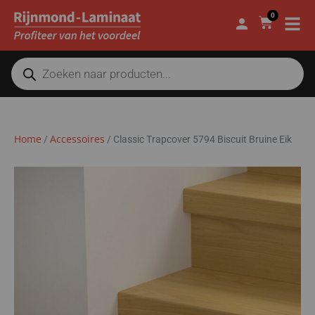
0
Home
Accessoires
/
/
Classic Trapcover 5794 Biscuit Bruine Eik