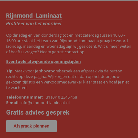
Op dinsdag en van donderdag tot en met zaterdag tussen 10:00 –
16:00 uur staat het team van Rijnmond-Laminaat u graag te woord
(zondag, maandag én woensdag zijn wij gesloten). Wilt u meer weten
of heeft u vragen? Neem gerust contact op.
Eventuele afwijkende openingstijden
Tip!
Maak voor je showroombezoek een afspraak via de button
rechts op deze pagina. Wij zorgen dat er dan op het door jouw
gekozen tijdstip een verkoopmedewerker klaar staat en hoef je niet
te wachten!
Telefoonnummer
:
+31 (0)10 2345 468
E-mail
:
info@rijnmond-laminaat.nl
Gratis advies gesprek
Afspraak plannen