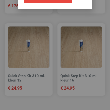
€
175,00
€
144,95
Quick Step Kit 310 ml.
Quick Step Kit 310 ml.
kleur 12
kleur 16
€
24,95
€
24,95