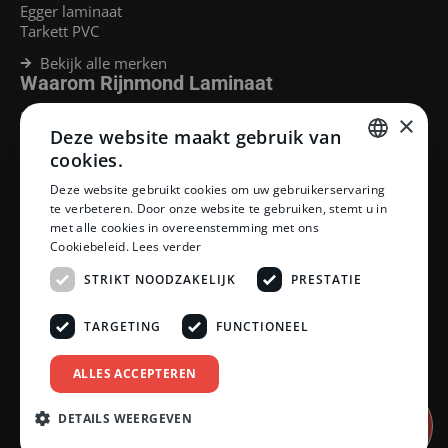
Egger laminaat
Tarkett PVC
Bekijk alle merken
Waarom Rijnmond Laminaat
Legservice
×
Deze website maakt gebruik van
Laminaat Capelle aan den Ijssel
Laminaat voor vloerverwarming
cookies.
Goedkoop laminaat Rotterdam
DUTCH
Deze website gebruikt cookies om uw gebruikerservaring
Klantenservice
te verbeteren. Door onze website te gebruiken, stemt u in
DUTCH
met alle cookies in overeenstemming met ons
Betaalmethoden
Cookiebeleid.
Lees verder
Openingstijden showroom
Afhalen en bezorgen
STRIKT NOODZAKELIJK
PRESTATIE
Retourprocedure
Veelgestelde vragen
TARGETING
FUNCTIONEEL
Legservice
Neem contact op
Reviewpolicy
ALLES ACCEPTEREN
Privacy policy
Algemene voorwaarden
DETAILS WEERGEVEN
Afspraak
inplannen