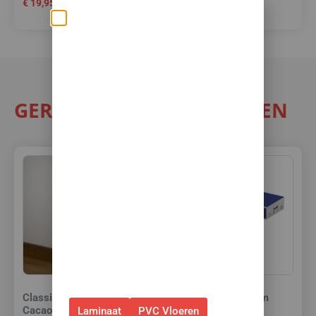
€
19,95
€
23,95
€
21,50
per m²
Zomerse deals: nu
10% korting op álle
vloeren met
toebehoren! 🌞🍧🏖️
GERELATEERDE PRODUCTEN
✅Ontvang tijdelijk 10%
EXTRA
korting op je nieuwe vloer met
toebehoren.
✅Gebruik de code: ZOMER2026
✅Geldig t/m 31 augustus 2026 en
alleen bij bestellingen via de
webshop. (Niet in combinatie
met andere acties.)
Classic Trapcover 5793
Quick Step PVC lijm
Cacaobruine Eik
15kg
Laminaat
PVC Vloeren