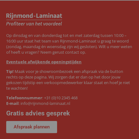
Op dinsdag en van donderdag tot en met zaterdag tussen 10:00 –
16:00 uur staat het team van Rijnmond-Laminaat u graag te woord
(zondag, maandag én woensdag zijn wij gesloten). Wilt u meer weten
of heeft u vragen? Neem gerust contact op.
Eventuele afwijkende openingstijden
Tip!
Maak voor je showroombezoek een afspraak via de button
rechts op deze pagina. Wij zorgen dat er dan op het door jouw
gekozen tijdstip een verkoopmedewerker klaar staat en hoef je niet
te wachten!
Telefoonnummer
:
+31 (0)10 2345 468
E-mail
:
info@rijnmond-laminaat.nl
Gratis advies gesprek
Afspraak plannen