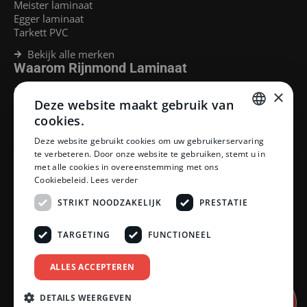
Meister laminaat
Egger laminaat
Tarkett PVC
Bekijk alle merken
Waarom Rijnmond Laminaat
Legservice
×
Deze website maakt gebruik van
Laminaat Capelle aan den Ijssel
Laminaat voor vloerverwarming
cookies.
Goedkoop laminaat Rotterdam
DUTCH
Deze website gebruikt cookies om uw gebruikerservaring
Klantenservice
te verbeteren. Door onze website te gebruiken, stemt u in
DUTCH
met alle cookies in overeenstemming met ons
Betaalmethoden
Cookiebeleid.
Lees verder
Openingstijden showroom
Afhalen en bezorgen
STRIKT NOODZAKELIJK
PRESTATIE
Retourprocedure
Veelgestelde vragen
TARGETING
FUNCTIONEEL
Legservice
Neem contact op
Reviewpolicy
ALLES ACCEPTEREN
Privacy policy
Algemene voorwaarden
DETAILS WEERGEVEN
Afspraak