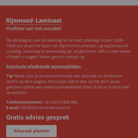
Op dinsdag en van donderdag tot en met zaterdag tussen 10:00 –
16:00 uur staat het team van Rijnmond-Laminaat u graag te woord
(zondag, maandag én woensdag zijn wij gesloten). Wilt u meer weten
of heeft u vragen? Neem gerust contact op.
Eventuele afwijkende openingstijden
Tip!
Maak voor je showroombezoek een afspraak via de button
rechts op deze pagina. Wij zorgen dat er dan op het door jouw
gekozen tijdstip een verkoopmedewerker klaar staat en hoef je niet
te wachten!
Telefoonnummer
:
+31 (0)10 2345 468
E-mail
:
info@rijnmond-laminaat.nl
Gratis advies gesprek
Afspraak plannen