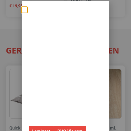
LICHTE EIK
€
19,95
€
23,95
€
21,50
per m²
Zomerse deals: nu
10% korting op álle
vloeren met
toebehoren! 🌞🍧🏖️
GERELATEERDE PRODUCTEN
✅Ontvang tijdelijk 10%
EXTRA
korting op je nieuwe vloer met
toebehoren.
✅Gebruik de code: ZOMER2026
✅Geldig t/m 31 augustus 2026 en
alleen bij bestellingen via de
webshop. (Niet in combinatie
met andere acties.)
Quick Step PVC lijm
Quick Step Kit 310 ml.