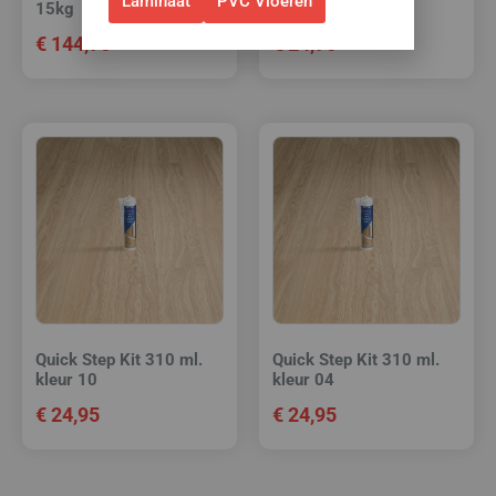
Laminaat
PVC Vloeren
15kg
kleur 14
€
144,95
€
24,95
Quick Step Kit 310 ml.
Quick Step Kit 310 ml.
kleur 10
kleur 04
€
24,95
€
24,95