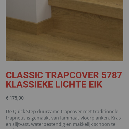
CLASSIC TRAPCOVER 5787
KLASSIEKE LICHTE EIK
€
175,00
De Quick Step duurzame trapcover met traditionele
trapneus is gemaakt van laminaat-vloerplanken. Kras-
en slijtvast, waterbestendig en makkelijk schoon te