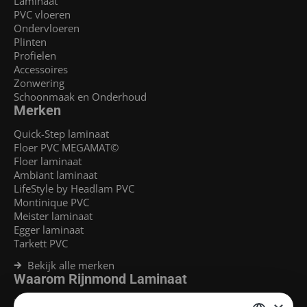
Laminaat
PVC vloeren
Ondervloeren
Plinten
Profielen
Accessoires
Zonwering
Schoonmaak en Onderhoud
Merken
Quick-Step laminaat
Floer PVC MEGAMAT©
Floer laminaat
Ambiant laminaat
LifeStyle by Headlam PVC
Montinique PVC
Meister laminaat
Egger laminaat
Tarkett PVC
Bekijk alle merken
Waarom Rijnmond Laminaat
Legservice