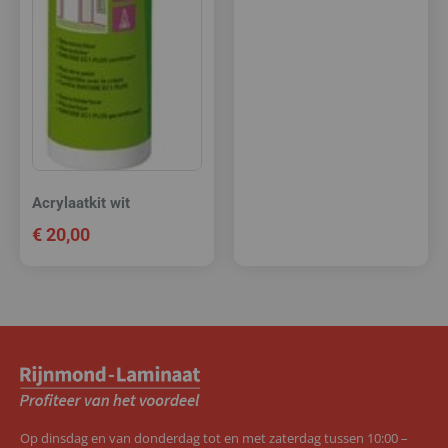
Acrylaatkit wit
€
20,00
Op dinsdag en van donderdag tot en met zaterdag tussen 10:00 –