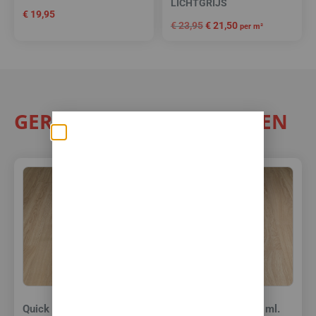
LICHTGRIJS
€
19,95
€
23,95
€
21,50
per m²
GERELATEERDE PRODUCTEN
Zomerse deals: nu
10% korting op álle
vloeren met
toebehoren! 🌞🍧🏖️
✅Ontvang tijdelijk 10%
EXTRA
korting op je nieuwe vloer met
toebehoren.
Quick Step Kit 310 ml.
Quick Step Kit 310 ml.
✅Gebruik de code: ZOMER2026