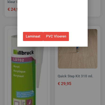
kleur 04
kleur 17
✅Geldig t/m 31 augustus 2026 en
€
24,95
€
24,95
alleen bij bestellingen via de
webshop. (Niet in combinatie
met andere acties.)
Laminaat
PVC Vloeren
Quick Step Kit 310 ml.
€
29,95