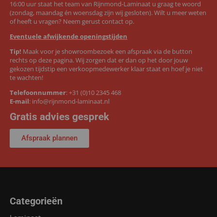
16:00 uur staat het team van Rijnmond-Laminaat u graag te woord
(zondag, maandag én woensdag zijn wij gesloten). Wilt u meer weten
of heeft u vragen? Neem gerust contact op.
Eventuele afwijkende openingstijden
Tip!
Maak voor je showroombezoek een afspraak via de button
rechts op deze pagina. Wij zorgen dat er dan op het door jouw
gekozen tijdstip een verkoopmedewerker klaar staat en hoef je niet
te wachten!
Telefoonnummer
:
+31 (0)10 2345 468
E-mail
:
info@rijnmond-laminaat.nl
Gratis advies gesprek
Afspraak plannen
Categorieën