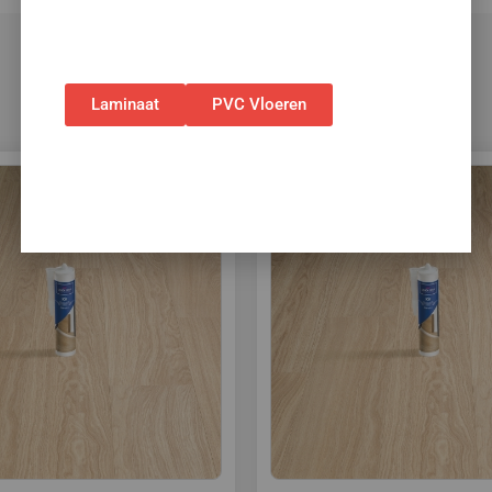
✅Geldig t/m 31 augustus 2026 en alleen bij
bestellingen via de webshop. (Niet in
combinatie met andere acties.)
Laminaat
PVC Vloeren