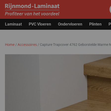
Laminaat
PVC Vloeren
Ondervloeren
Plinten
P
Home
Accessoires
/
/
Capture Trapcover 4762 Geborstelde Warme Na