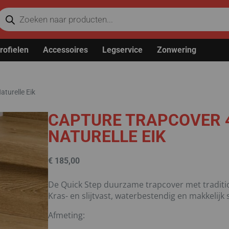
rofielen
Accessoires
Legservice
Zonwering
turelle Eik
CAPTURE TRAPCOVER 
NATURELLE EIK
€
185,00
De Quick Step duurzame trapcover met traditi
Kras- en slijtvast, waterbestendig en makkelij
Afmeting: