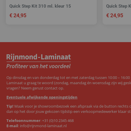
Quick Step Kit 310 ml. kleur 15
Quick Step K
€
24,95
€
24,95
Op dinsdag en van donderdag tot en met zaterdag tussen 10:00 – 16:00
Laminaat u graag te woord (zondag, maandag én woensdag zijn wij geslo
vragen? Neem gerust contact op.
Eventuele afwijkende openingstijden
Tip!
Maak voor je showroombezoek een afspraak via de button rechts op
dan op het door jouw gekozen tijdstip een verkoopmedewerker klaar st
Telefoonnummer
:
+31 (0)10 2345 468
E-mail
:
info@rijnmond-laminaat.nl