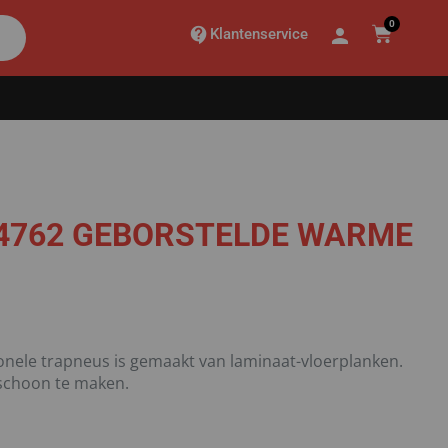
0
Klantenservice
4762 GEBORSTELDE WARME
onele trapneus is gemaakt van laminaat-vloerplanken.
k schoon te maken.