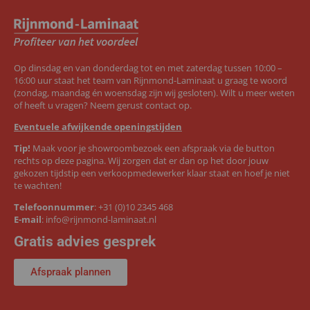
Op dinsdag en van donderdag tot en met zaterdag tussen 10:00 –
16:00 uur staat het team van Rijnmond-Laminaat u graag te woord
(zondag, maandag én woensdag zijn wij gesloten). Wilt u meer weten
of heeft u vragen? Neem gerust contact op.
Eventuele afwijkende openingstijden
Tip!
Maak voor je showroombezoek een afspraak via de button
rechts op deze pagina. Wij zorgen dat er dan op het door jouw
gekozen tijdstip een verkoopmedewerker klaar staat en hoef je niet
te wachten!
Telefoonnummer
:
+31 (0)10 2345 468
E-mail
:
info@rijnmond-laminaat.nl
Gratis advies gesprek
Afspraak plannen