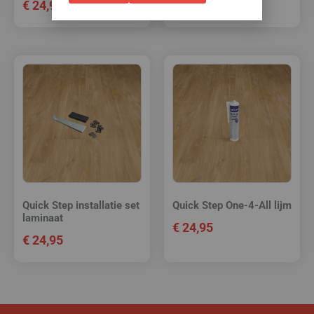
€
24,95
€
24,95
Quick Step installatie set
Quick Step One-4-All lijm
laminaat
€
24,95
€
24,95