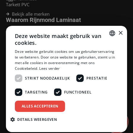
Tarkett PVC
Bekijk alle merken
Waarom Rijnmond Laminaat
Legservice
×
Deze website maakt gebruik van
Laminaat Capelle aan den Ijssel
Laminaat voor vloerverwarming
cookies.
Goedkoop laminaat Rotterdam
DUTCH
Deze website gebruikt cookies om uw gebruikerservaring
Klantenservice
te verbeteren. Door onze website te gebruiken, stemt u in
DUTCH
met alle cookies in overeenstemming met ons
Betaalmethoden
Cookiebeleid.
Lees verder
Openingstijden showroom
Afhalen en bezorgen
STRIKT NOODZAKELIJK
PRESTATIE
Retourprocedure
Veelgestelde vragen
TARGETING
FUNCTIONEEL
Legservice
Neem contact op
Reviewpolicy
ALLES ACCEPTEREN
Privacy policy
Algemene voorwaarden
DETAILS WEERGEVEN
Afspraak
inplannen