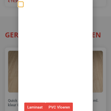
€
19,95
€
39,95
€
35,95
per m²
Zomerse deals: nu
10% korting op álle
vloeren met
toebehoren! 🌞🍧🏖️
GERELATEERDE PRODUCTEN
✅Ontvang tijdelijk 10%
EXTRA
korting op je nieuwe vloer met
toebehoren.
✅Gebruik de code: ZOMER2026
✅Geldig t/m 31 augustus 2026 en
alleen bij bestellingen via de
webshop. (Niet in combinatie
met andere acties.)
Quick Step Kit 310 ml.
Quick Step Kit 310 ml.
kleur 09
kleur 17
Laminaat
PVC Vloeren